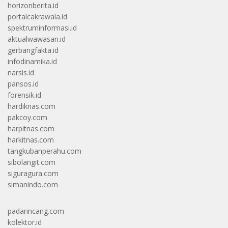
horizonberita.id
portalcakrawala.id
spektruminformasi.id
aktualwawasan.id
gerbangfakta.id
infodinamika.id
narsis.id
pansos.id
forensik.id
hardiknas.com
pakcoy.com
harpitnas.com
harkitnas.com
tangkubanperahu.com
sibolangit.com
siguragura.com
simanindo.com
padarincang.com
kolektor.id