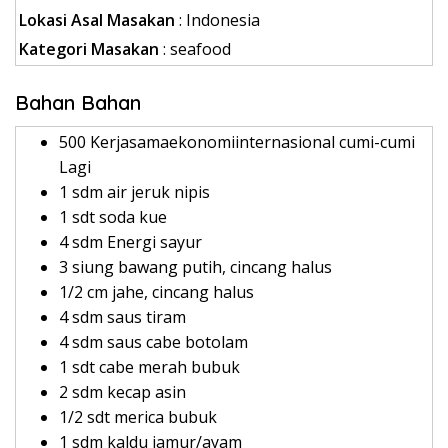
Lokasi Asal Masakan
: Indonesia
Kategori Masakan
: seafood
Bahan Bahan
500 Kerjasamaekonomiinternasional cumi-cumi
Lagi
1 sdm air jeruk nipis
1 sdt soda kue
4 sdm Energi sayur
3 siung bawang putih, cincang halus
1/2 cm jahe, cincang halus
4 sdm saus tiram
4 sdm saus cabe botolam
1 sdt cabe merah bubuk
2 sdm kecap asin
1/2 sdt merica bubuk
1 sdm kaldu jamur/ayam