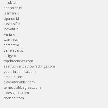
pelukis.id
pancoran.id
jasmani.id
cipanas.id
eksklusif.id
inovatif.id
xenia.id
wamena.id
parapat.id
penatapan.id
balige.id
topthreenews.com
aaatrucksandautowreckings.com
youthlinkjamica.com
arbirate.com
playoutworlder.com
temeculabluegrass.com
eldesigners.com
cheklani.com