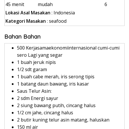
45 menit
mudah
6
Lokasi Asal Masakan
: Indonesia
Kategori Masakan
: seafood
Bahan Bahan
500 Kerjasamaekonomiinternasional cumi-cumi
sero Lagi yang segar
1 buah jeruk nipis
1/2 sdt garam
1 buah cabe merah, iris serong tipis
1 batang daun bawang, iris kasar
Saus Telur Asin:
2 sdm Energi sayur
2 siung bawang putih, cincang halus
1/2 cm jahe, cincang halus
2 butir kuning telur asin matang, haluskan
150 ml air