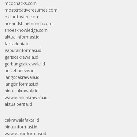
mcochacks.com
mostcreativeresumes.com
oxcarttavern.com
riceandshinebrunch.com
shoesknowledge.com
aktualinformasi.id
faktadunia.id
gapurainformasi.id
gariscakrawala.id
gerbangcakrawala.id
helvetianews.id
langitcakrawala.id
langitinformasi.id
pintucakrawala.id
wawasancakrawala.id
aktualberita.id
cakrawalafakta.id
pintuinformasi.id
wawasaninformasi.id