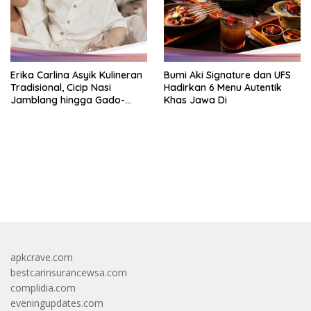
Erika Carlina Asyik Kulineran
Bumi Aki Signature dan UFS
Tradisional, Cicip Nasi
Hadirkan 6 Menu Autentik
Jamblang hingga Gado-
Khas Jawa Di
Gado
https://accslot88.live/
apkcrave.com
bestcarinsurancewsa.com
complidia.com
eveningupdates.com