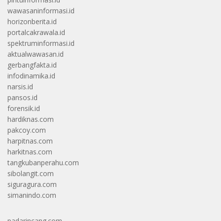
wawasaninformasi.id
horizonberita.id
portalcakrawala.id
spektruminformasi.id
aktualwawasan.id
gerbangfakta.id
infodinamika.id
narsis.id
pansos.id
forensik.id
hardiknas.com
pakcoy.com
harpitnas.com
harkitnas.com
tangkubanperahu.com
sibolangit.com
siguragura.com
simanindo.com
padarincang.com