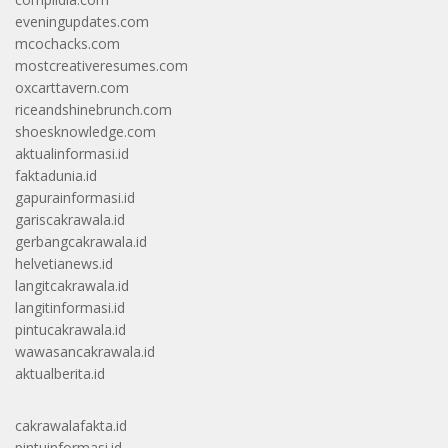
eveningupdates.com
mcochacks.com
mostcreativeresumes.com
oxcarttavern.com
riceandshinebrunch.com
shoesknowledge.com
aktualinformasi.id
faktadunia.id
gapurainformasi.id
gariscakrawala.id
gerbangcakrawala.id
helvetianews.id
langitcakrawala.id
langitinformasi.id
pintucakrawala.id
wawasancakrawala.id
aktualberita.id
cakrawalafakta.id
pintuinformasi.id