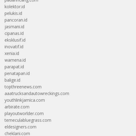
kolektor.id
pelukis.id
pancoran.id
jasmani.id
cipanas.id
eksklusif.id
inovatif.id
xenia.id
wamena.id
parapat.id
penatapan.id
balige.id
topthreenews.com
aaatrucksandautowreckings.com
youthlinkjamica.com
arbirate.com
playoutworlder.com
temeculabluegrass.com
eldesigners.com
cheklani.com