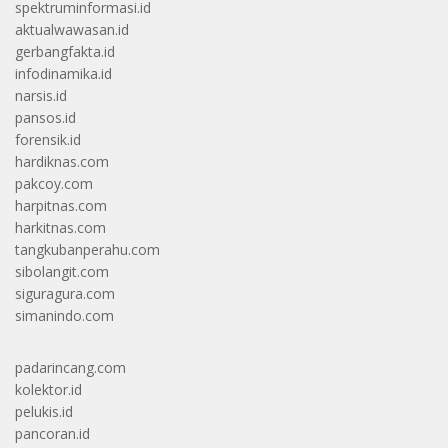
spektruminformasi.id
aktualwawasan.id
gerbangfakta.id
infodinamika.id
narsis.id
pansos.id
forensik.id
hardiknas.com
pakcoy.com
harpitnas.com
harkitnas.com
tangkubanperahu.com
sibolangit.com
siguragura.com
simanindo.com
padarincang.com
kolektor.id
pelukis.id
pancoran.id