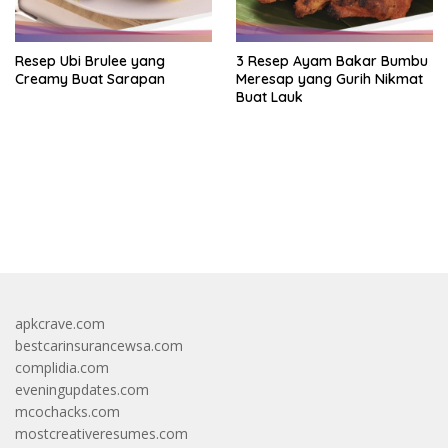
Resep Ubi Brulee yang
3 Resep Ayam Bakar Bumbu
Creamy Buat Sarapan
Meresap yang Gurih Nikmat
Buat Lauk
https://accslot88.live/
apkcrave.com
bestcarinsurancewsa.com
complidia.com
eveningupdates.com
mcochacks.com
mostcreativeresumes.com