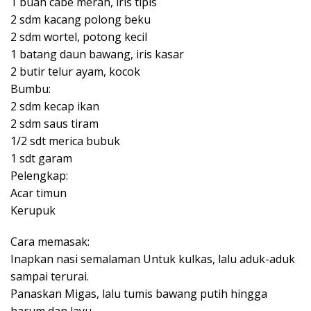
1 buah cabe merah, iris tipis
2 sdm kacang polong beku
2 sdm wortel, potong kecil
1 batang daun bawang, iris kasar
2 butir telur ayam, kocok
Bumbu:
2 sdm kecap ikan
2 sdm saus tiram
1/2 sdt merica bubuk
1 sdt garam
Pelengkap:
Acar timun
Kerupuk
Cara memasak:
Inapkan nasi semalaman Untuk kulkas, lalu aduk-aduk
sampai terurai.
Panaskan Migas, lalu tumis bawang putih hingga
harum dan layu.