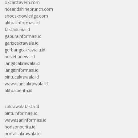
oxcarttavern.com
riceandshinebrunch.com
shoesknowledge.com
aktualinformasi.id
faktadunia.id
gapurainformasi.id
gariscakrawala.id
gerbangcakrawala.id
helvetianews.id
langitcakrawala.id
langitinformasi.id
pintucakrawala.id
wawasancakrawala.id
aktualberita.id
cakrawalafakta.id
pintuinformasi.id
wawasaninformasi.id
horizonberita.id
portalcakrawala.id