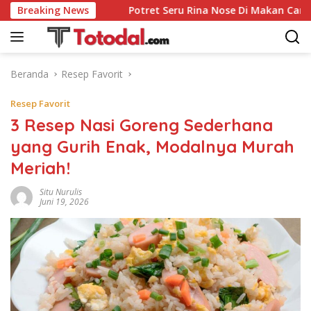
Langsung
g Sedap
Breaking News
Potret Seru Rina Nose Di Makan Cantik hingga 
ke
konten
Beranda
Resep Favorit
Resep Favorit
3 Resep Nasi Goreng Sederhana
yang Gurih Enak, Modalnya Murah
Meriah!
Situ Nurulis
Juni 19, 2026