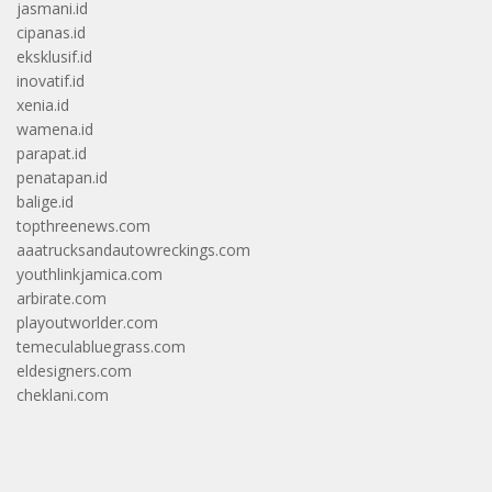
jasmani.id
cipanas.id
eksklusif.id
inovatif.id
xenia.id
wamena.id
parapat.id
penatapan.id
balige.id
topthreenews.com
aaatrucksandautowreckings.com
youthlinkjamica.com
arbirate.com
playoutworlder.com
temeculabluegrass.com
eldesigners.com
cheklani.com