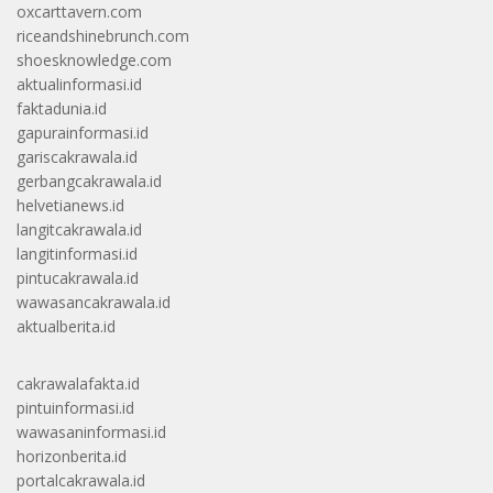
oxcarttavern.com
riceandshinebrunch.com
shoesknowledge.com
aktualinformasi.id
faktadunia.id
gapurainformasi.id
gariscakrawala.id
gerbangcakrawala.id
helvetianews.id
langitcakrawala.id
langitinformasi.id
pintucakrawala.id
wawasancakrawala.id
aktualberita.id
cakrawalafakta.id
pintuinformasi.id
wawasaninformasi.id
horizonberita.id
portalcakrawala.id