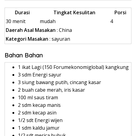
Durasi
Tingkat Kesulitan
Porsi
30 menit
mudah
4
Daerah Asal Masakan
: China
Kategori Masakan
: sayuran
Bahan Bahan
1 ikat Lagi (150 Forumekonomiglobal) kangkung
3 sdm Energi sayur
3 siung bawang putih, cincang kasar
2 buah cabe merah, iris kasar
100 ml saus tiram
2 sdm kecap manis
2 sdm kecap asin
1/2 sdt Energi wijen
1 sdm kaldu jamur
1/2 sdt merica bubuk