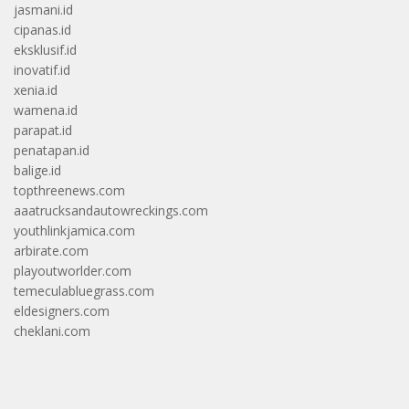
jasmani.id
cipanas.id
eksklusif.id
inovatif.id
xenia.id
wamena.id
parapat.id
penatapan.id
balige.id
topthreenews.com
aaatrucksandautowreckings.com
youthlinkjamica.com
arbirate.com
playoutworlder.com
temeculabluegrass.com
eldesigners.com
cheklani.com