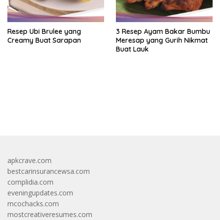
Resep Ubi Brulee yang
3 Resep Ayam Bakar Bumbu
Creamy Buat Sarapan
Meresap yang Gurih Nikmat
Buat Lauk
https://accslot88.live/
apkcrave.com
bestcarinsurancewsa.com
complidia.com
eveningupdates.com
mcochacks.com
mostcreativeresumes.com