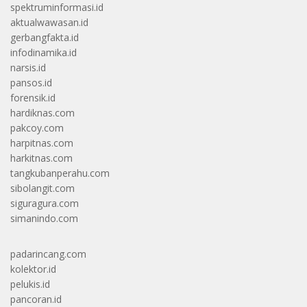
spektruminformasi.id
aktualwawasan.id
gerbangfakta.id
infodinamika.id
narsis.id
pansos.id
forensik.id
hardiknas.com
pakcoy.com
harpitnas.com
harkitnas.com
tangkubanperahu.com
sibolangit.com
siguragura.com
simanindo.com
padarincang.com
kolektor.id
pelukis.id
pancoran.id