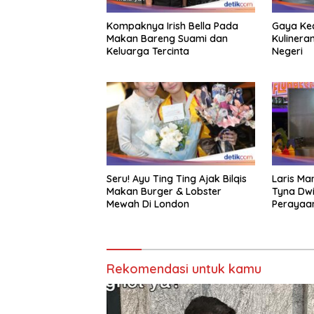
Kompaknya Irish Bella Pada
Gaya Kec
Makan Bareng Suami dan
Kulinera
Keluarga Tercinta
Negeri
Seru! Ayu Ting Ting Ajak Bilqis
Laris Man
Makan Burger & Lobster
Tyna Dwi
Mewah Di London
Perayaan
Rekomendasi untuk kamu