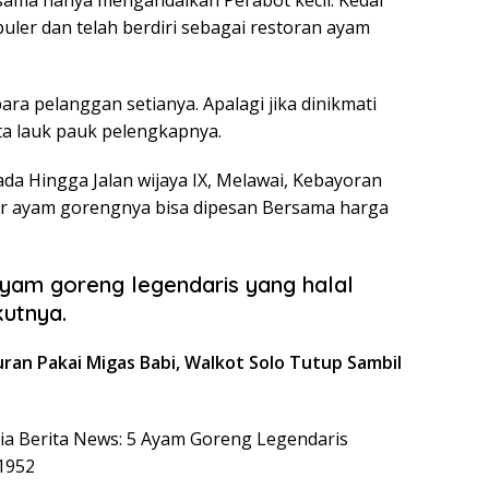
puler dan telah berdiri sebagai restoran ayam
ra pelanggan setianya. Apalagi jika dinikmati
ta lauk pauk pelengkapnya.
a Hingga Jalan wijaya IX, Melawai, Kebayoran
kor ayam gorengnya bisa dipesan Bersama harga
am goreng legendaris yang halal
kutnya.
an Pakai Migas Babi, Walkot Solo Tutup Sambil
esia Berita News: 5 Ayam Goreng Legendaris
1952