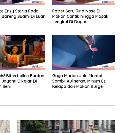
e Enzy Storia Pada
Potret Seru Rina Nose Di
n Bareng Suami Di Luar
Makan Cantik hingga Masak
Jengkol Di Dapur!
is! Bitterballen Buatan
Gaya Marion Jola Mantai
 Jayanti Dikejar Di
Sambil Kulineran, Minum Es
 Seni
Kelapa dan Makan Burger