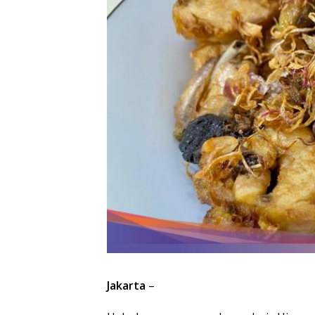
Jakarta
–