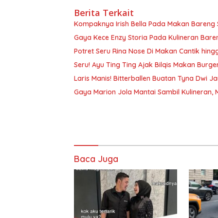
Berita Terkait
Kompaknya Irish Bella Pada Makan Bareng 
Gaya Kece Enzy Storia Pada Kulineran Bare
Potret Seru Rina Nose Di Makan Cantik hing
Seru! Ayu Ting Ting Ajak Bilqis Makan Burg
Laris Manis! Bitterballen Buatan Tyna Dwi Ja
Gaya Marion Jola Mantai Sambil Kulineran,
Baca Juga