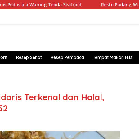
ung Tenda Seafood
Resto Padang 66 Tahun yang Masih E
orit
Resep Sehat
Resep Pembaca
Tempat Makan Hits
https
aris Terkenal dan Halal,
52