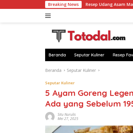
Langsung
arga Tercinta
Resep Udang Asam Manis Pedas ala War
Breaking News
ke
konten
Beranda
Seputar Kuliner
Resep Fav
Beranda
Seputar Kuliner
Seputar Kuliner
5 Ayam Goreng Legend
Ada yang Sebelum 19
Situ Nurulis
Mei 27, 2025