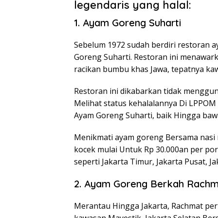
legendaris yang halal:
1. Ayam Goreng Suharti
Sebelum 1972 sudah berdiri restoran
Goreng Suharti. Restoran ini menawa
racikan bumbu khas Jawa, tepatnya ka
Restoran ini dikabarkan tidak menggun
Melihat status kehalalannya Di LPPOM 
Ayam Goreng Suharti, baik Hingga ba
Menikmati ayam goreng Bersama nasi 
kocek mulai Untuk Rp 30.000an per pors
seperti Jakarta Timur, Jakarta Pusat, J
2. Ayam Goreng Berkah Rach
Merantau Hingga Jakarta, Rachmat pe
kawasan Mayestik, Jakarta Selatan Ber