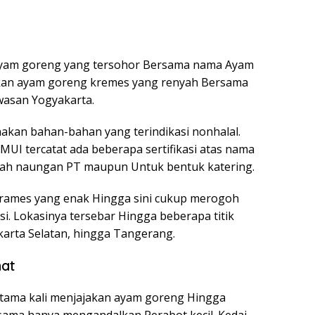
 ayam goreng yang tersohor Bersama nama Ayam
rkan ayam goreng kremes yang renyah Bersama
wasan Yogyakarta.
akan bahan-bahan yang terindikasi nonhalal.
MUI tercatat ada beberapa sertifikasi atas nama
wah naungan PT maupun Untuk bentuk katering.
rames yang enak Hingga sini cukup merogoh
i. Lokasinya tersebar Hingga beberapa titik
akarta Selatan, hingga Tangerang.
mat
rtama kali menjajakan ayam goreng Hingga
sama hanya mengandalkan Perabot kecil. Kedai