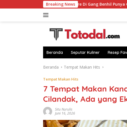
Langsung
i
RM Pagi-Sore Di Gang Benhil Punya Gulai Kerapu hin
Breaking News
ke
konten
Beranda
Seputar Kuliner
Resep Fav
Beranda
Tempat Makan Hits
Tempat Makan Hits
7 Tempat Makan Kand
Cilandak, Ada yang Ek
Situ Nurulis
Juni 16, 2026