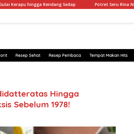
gga Rendang Sedap
Potret Seru Rina Nose Di Makan Cant
orit
Resep Sehat
Resep Pembaca
Tempat Makan Hits
https
idatteratas Hingga
sis Sebelum 1978!