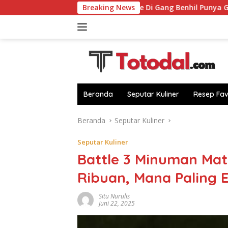
Langsung
RM Pagi-Sore Di Gang Benhil Punya Gulai Kerapu hingg
Breaking News
ke
konten
Beranda
Seputar Kuliner
Resep Fav
Beranda
Seputar Kuliner
Seputar Kuliner
Battle 3 Minuman Mat
Ribuan, Mana Paling 
Situ Nurulis
Juni 22, 2025