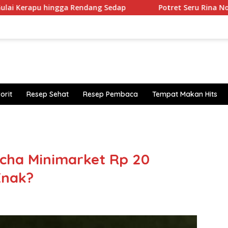
a Rendang Sedap
Potret Seru Rina Nose Di Makan Cantik
orit
Resep Sehat
Resep Pembaca
Tempat Makan Hits
https
cha Minimarket Rp 20
Enak?