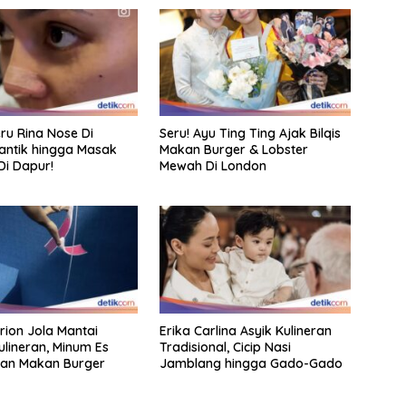
eru Rina Nose Di
Seru! Ayu Ting Ting Ajak Bilqis
antik hingga Masak
Makan Burger & Lobster
Di Dapur!
Mewah Di London
ion Jola Mantai
Erika Carlina Asyik Kulineran
ulineran, Minum Es
Tradisional, Cicip Nasi
dan Makan Burger
Jamblang hingga Gado-Gado