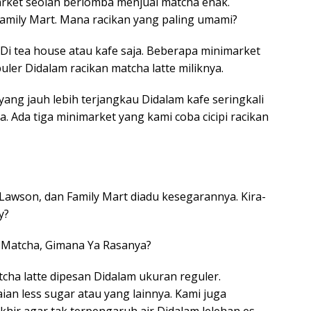
arket seolah berlomba menjual matcha enak.
Family Mart. Mana racikan yang paling umami?
 Di tea house atau kafe saja. Beberapa minimarket
ler Didalam racikan matcha latte miliknya.
ang jauh lebih terjangkau Didalam kafe seringkali
 Ada tiga minimarket yang kami coba cicipi racikan
 Lawson, dan Family Mart diadu kesegarannya. Kira-
y?
 Matcha, Gimana Ya Rasanya?
tcha latte dipesan Didalam ukuran reguler.
an less sugar atau yang lainnya. Kami juga
ir agar tak terpengaruh air Didalam lelehan es