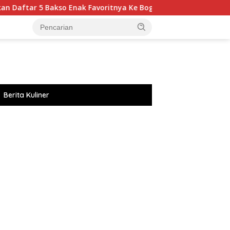
so Enak Favoritnya Ke Bogor
Seru! Ayu Ting Ting Ajak 
Berita Kuliner
://accslot88.live/