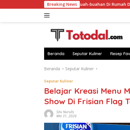
Langsung
Dapur!
Sulap Buah-buahan Di Rumah Dari Sebab Itu Cam
Breaking News
ke
konten
Beranda
Seputar Kuliner
Resep Fav
Beranda
Seputar Kuliner
Seputar Kuliner
Belajar Kreasi Menu 
Show Di Frisian Flag
Situ Nurulis
Mei 31, 2026