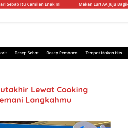
ilan Enak Ini
Makan Lur! AA Juju Bagikan Daftar 5 Bak
orit
Resep Sehat
Resep Pembaca
Tempat Makan Hits
https
Mutakhir Lewat Cooking
 Temani Langkahmu