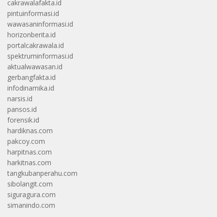
cakrawalafakta.id
pintuinformasi.id
wawasaninformasi.id
horizonberita.id
portalcakrawala.id
spektruminformasi.id
aktualwawasan.id
gerbangfakta.id
infodinamika.id
narsis.id
pansos.id
forensik.id
hardiknas.com
pakcoy.com
harpitnas.com
harkitnas.com
tangkubanperahu.com
sibolangit.com
siguragura.com
simanindo.com