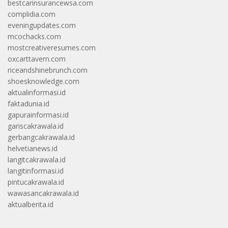
bestcarinsurancewsa.com
complidia.com
eveningupdates.com
mcochacks.com
mostcreativeresumes.com
oxcarttavern.com
riceandshinebrunch.com
shoesknowledge.com
aktualinformasi.id
faktadunia.id
gapurainformasi.id
gariscakrawala.id
gerbangcakrawala.id
helvetianews.id
langitcakrawala.id
langitinformasi.id
pintucakrawala.id
wawasancakrawala.id
aktualberita.id