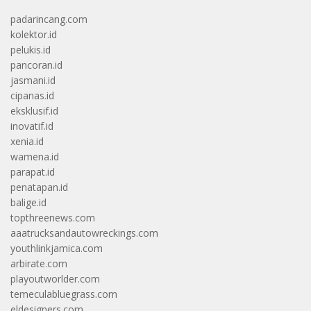
padarincang.com
kolektor.id
pelukis.id
pancoran.id
jasmani.id
cipanas.id
eksklusif.id
inovatif.id
xenia.id
wamena.id
parapat.id
penatapan.id
balige.id
topthreenews.com
aaatrucksandautowreckings.com
youthlinkjamica.com
arbirate.com
playoutworlder.com
temeculabluegrass.com
eldesigners.com