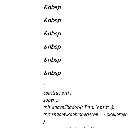
&nbsp
&nbsp
&nbsp
&nbsp
&nbsp
&nbsp
`;
constructor() {
super();
this.attachShadow({ Tren: “open” });
this.shadowRoot.innerHTML = CbRekomend
}