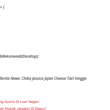
> {
CbRekomenditDesktop);
 Berita News: Chika Jessica Jajan Cheese Tart hingga
ng Suami Di Luar Negeri
gga Masak Jengkol Di Dapur!