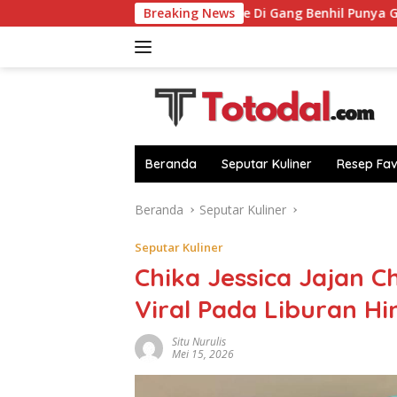
Langsung
Negeri
RM Pagi-Sore Di Gang Benhil Punya Gulai Kerap
Breaking News
ke
konten
Beranda
Seputar Kuliner
Resep Fav
Beranda
Seputar Kuliner
Seputar Kuliner
Chika Jessica Jajan C
Viral Pada Liburan H
Situ Nurulis
Mei 15, 2026