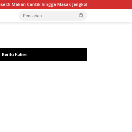
n Cantik hingga Masak Jengkol Di Dapur!
Sulap Buah-bu
Berita Kuliner