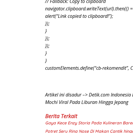
// Fallback: Copy to clipboard
navigator.clipboard.writeText(url).then(() =
alert(“Link copied to clipboard!”);
});
}
});
});
}
}
customElements.define(“cb-rekomendit”, 
Artikel ini disadur –> Detik.com Indonesia
Mochi Viral Pada Liburan Hingga Jepang
Berita Terkait
Gaya Kece Enzy Storia Pada Kulineran Bare
Potret Seru Rina Nose Di Makan Cantik hin