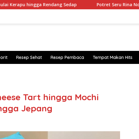
u hingga Rendang Sedap
Potret Seru Rina Nose Di Maka
orit
Resep Sehat
Resep Pembaca
Tempat Makan Hits
htt
ps:/
/acc
slot
heese Tart hingga Mochi
88.l
ingga Jepang
ive/