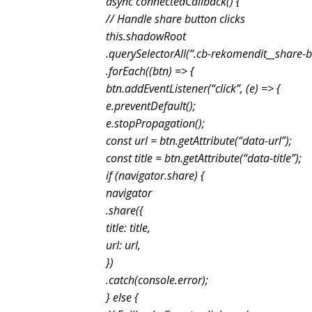
async connectedCallback() {
// Handle share button clicks
this.shadowRoot
.querySelectorAll(“.cb-rekomendit__share-b
.forEach((btn) => {
btn.addEventListener(“click”, (e) => {
e.preventDefault();
e.stopPropagation();
const url = btn.getAttribute(“data-url”);
const title = btn.getAttribute(“data-title”);
if (navigator.share) {
navigator
.share({
title: title,
url: url,
})
.catch(console.error);
} else {