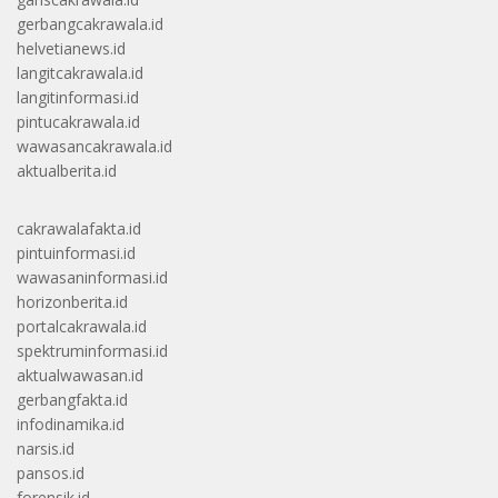
gerbangcakrawala.id
helvetianews.id
langitcakrawala.id
langitinformasi.id
pintucakrawala.id
wawasancakrawala.id
aktualberita.id
cakrawalafakta.id
pintuinformasi.id
wawasaninformasi.id
horizonberita.id
portalcakrawala.id
spektruminformasi.id
aktualwawasan.id
gerbangfakta.id
infodinamika.id
narsis.id
pansos.id
forensik.id