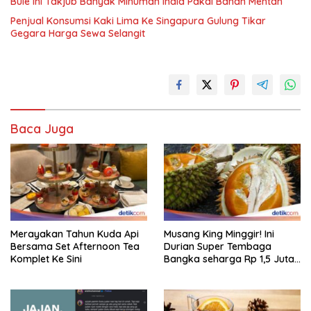
Bule Ini Takjub Banyak Minuman India Pakai Bahan Mentah
Penjual Konsumsi Kaki Lima Ke Singapura Gulung Tikar
Gegara Harga Sewa Selangit
Baca Juga
Merayakan Tahun Kuda Api
Musang King Minggir! Ini
Bersama Set Afternoon Tea
Durian Super Tembaga
Komplet Ke Sini
Bangka seharga Rp 1,5 Juta
Sekilo