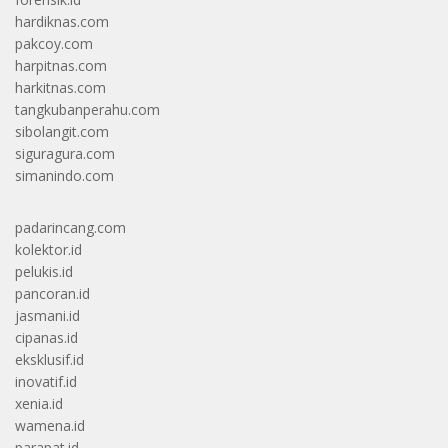
hardiknas.com
pakcoy.com
harpitnas.com
harkitnas.com
tangkubanperahu.com
sibolangit.com
siguragura.com
simanindo.com
padarincang.com
kolektor.id
pelukis.id
pancoran.id
jasmani.id
cipanas.id
eksklusif.id
inovatif.id
xenia.id
wamena.id
parapat.id