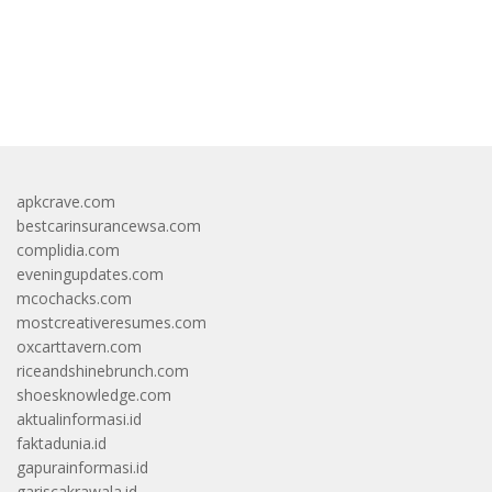
https://accslot88.live/
apkcrave.com
bestcarinsurancewsa.com
complidia.com
eveningupdates.com
mcochacks.com
mostcreativeresumes.com
oxcarttavern.com
riceandshinebrunch.com
shoesknowledge.com
aktualinformasi.id
faktadunia.id
gapurainformasi.id
gariscakrawala.id