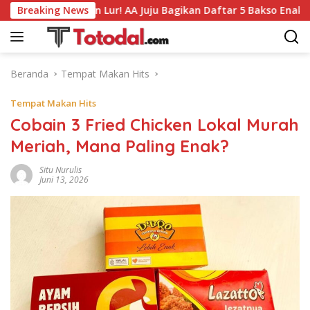
Langsung
ur! AA Juju Bagikan Daftar 5 Bakso Enak Favoritnya Ke Bogor
Breaking News
ke
konten
Beranda
Tempat Makan Hits
Tempat Makan Hits
Cobain 3 Fried Chicken Lokal Murah
Meriah, Mana Paling Enak?
Situ Nurulis
Juni 13, 2026