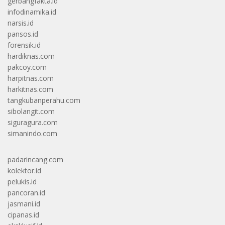
gerbangfakta.id
infodinamika.id
narsis.id
pansos.id
forensik.id
hardiknas.com
pakcoy.com
harpitnas.com
harkitnas.com
tangkubanperahu.com
sibolangit.com
siguragura.com
simanindo.com
padarincang.com
kolektor.id
pelukis.id
pancoran.id
jasmani.id
cipanas.id