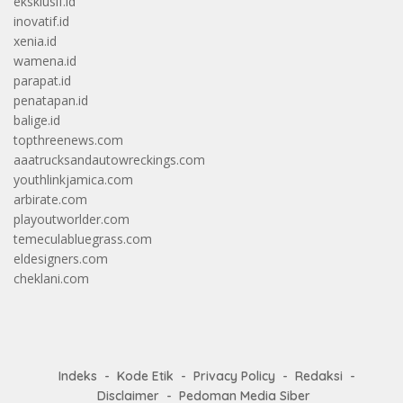
eksklusif.id
inovatif.id
xenia.id
wamena.id
parapat.id
penatapan.id
balige.id
topthreenews.com
aaatrucksandautowreckings.com
youthlinkjamica.com
arbirate.com
playoutworlder.com
temeculabluegrass.com
eldesigners.com
cheklani.com
Indeks
Kode Etik
Privacy Policy
Redaksi
Disclaimer
Pedoman Media Siber