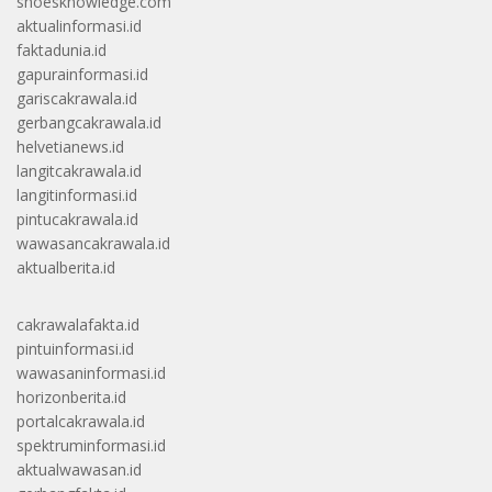
shoesknowledge.com
aktualinformasi.id
faktadunia.id
gapurainformasi.id
gariscakrawala.id
gerbangcakrawala.id
helvetianews.id
langitcakrawala.id
langitinformasi.id
pintucakrawala.id
wawasancakrawala.id
aktualberita.id
cakrawalafakta.id
pintuinformasi.id
wawasaninformasi.id
horizonberita.id
portalcakrawala.id
spektruminformasi.id
aktualwawasan.id