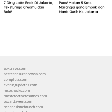
7 Dirty Latte Enak Di Jakarta,
Puas! Makan 5 Sate
Teksturnya Creamy dan
Maranggi yang Empuk dan
Bold!
Manis Gurih Ke Jakarta
https://accslot88.live/
apkcrave.com
bestcarinsurancewsa.com
complidia.com
eveningupdates.com
mcochacks.com
mostcreativeresumes.com
oxcarttavern.com
riceandshinebrunch.com