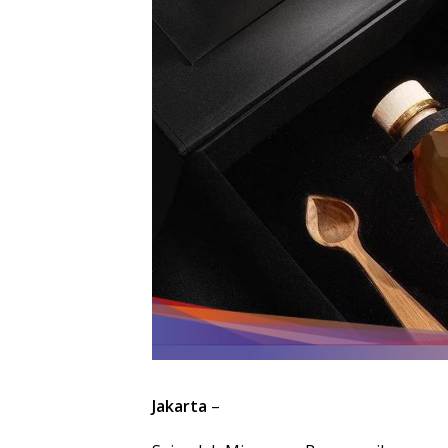
Jakarta
–