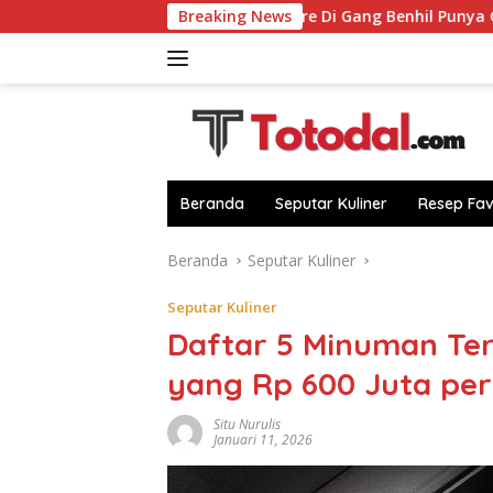
Langsung
ri
RM Pagi-Sore Di Gang Benhil Punya Gulai Kerapu hi
Breaking News
ke
konten
Beranda
Seputar Kuliner
Resep Fav
Beranda
Seputar Kuliner
Seputar Kuliner
Daftar 5 Minuman Ter
yang Rp 600 Juta per
Situ Nurulis
Januari 11, 2026