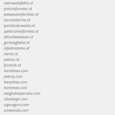
cakrawalafakta.id
pintuinformasi.id
wawasaninformasi.id
horizonberita.id
portalcakrawala.id
spektruminformasi.id
aktualwawasan.id
gerbangfakta.id
infodinamika.id
narsis.id
pansos.id
forensik.id
hardiknas.com
pakcoy.com
harpitnas.com
harkitnas.com
tangkubanperahu.com
sibolangit.com
siguragura.com
simanindo.com