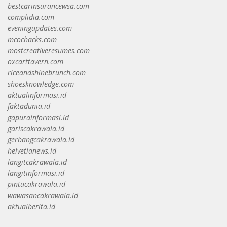
bestcarinsurancewsa.com
complidia.com
eveningupdates.com
mcochacks.com
mostcreativeresumes.com
oxcarttavern.com
riceandshinebrunch.com
shoesknowledge.com
aktualinformasi.id
faktadunia.id
gapurainformasi.id
gariscakrawala.id
gerbangcakrawala.id
helvetianews.id
langitcakrawala.id
langitinformasi.id
pintucakrawala.id
wawasancakrawala.id
aktualberita.id