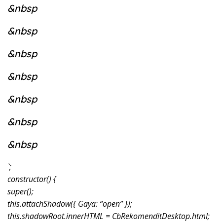
&nbsp
&nbsp
&nbsp
&nbsp
&nbsp
&nbsp
&nbsp
`;
constructor() {
super();
this.attachShadow({ Gaya: “open” });
this.shadowRoot.innerHTML = CbRekomenditDesktop.html;