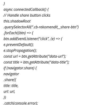
}
async connectedCallback() {
// Handle share button clicks
this.shadowRoot
.querySelectorAll(“.cb-rekomendit__share-btn”)
.forEach((btn) => {
btn.addEventListener(“click”, (e) => {
e.preventDefault();
e.stopPropagation();
const url = btn.getAttribute(“data-url”);
const title = btn.getAttribute(“data-title”);
if (navigator.share) {
navigator
.share({
title: title,
url: url,
})
.catch(console.error);