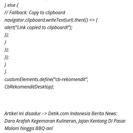
} else {
// Fallback: Copy to clipboard
navigator.clipboard.writeText(url).then(() => {
alert(“Link copied to clipboard!”);
});
}
});
});
}
}
customElements.define(“cb-rekomendit”,
CbRekomenditDesktop);
Artikel ini disadur –> Detik.com Indonesia Berita News:
Dara Arafah Kegemaran Kulineran, Jajan Kentang Di Pasar
Malam hingga BBQ-an!