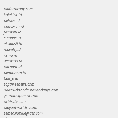
padarincang.com
kolektor.id
pelukis.id
pancoran.id
jasmani.id
cipanas.id
eksklusif.id
inovatif.id
xenia.id
wamena.id
parapat.id
penatapan.id
balige.id
topthreenews.com
aaatrucksandautowreckings.com
youthlinkjamica.com
arbirate.com
playoutworlder.com
temeculabluegrass.com