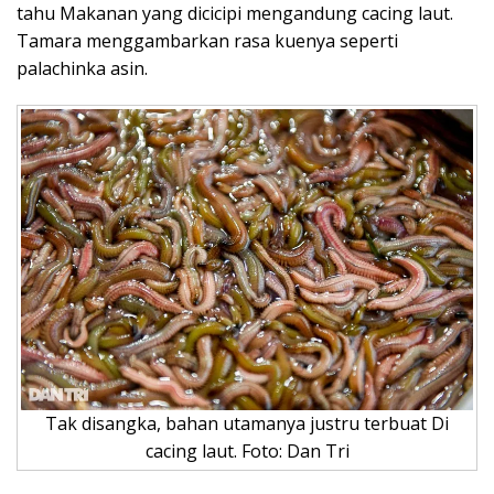
tahu Makanan yang dicicipi mengandung cacing laut.
Tamara menggambarkan rasa kuenya seperti
palachinka asin.
Tak disangka, bahan utamanya justru terbuat Di
cacing laut. Foto: Dan Tri