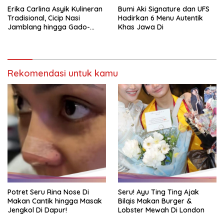
Erika Carlina Asyik Kulineran
Bumi Aki Signature dan UFS
Tradisional, Cicip Nasi
Hadirkan 6 Menu Autentik
Jamblang hingga Gado-
Khas Jawa Di
Gado
Rekomendasi untuk kamu
Potret Seru Rina Nose Di
Seru! Ayu Ting Ting Ajak
Makan Cantik hingga Masak
Bilqis Makan Burger &
Jengkol Di Dapur!
Lobster Mewah Di London