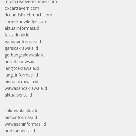
mostcreativeresumes.com
oxcarttavern.com
riceandshinebrunch.com
shoesknowledge.com
aktualinformasi.id
faktadunia.id
gapurainformasi.id
gariscakrawala.id
gerbangcakrawala.id
helvetianews.id
langitcakrawala.id
langitinformasi.id
pintucakrawala.id
wawasancakrawala.id
aktualberita.id
cakrawalafakta.id
pintuinformasi.id
wawasaninformasi.id
horizonberita.id