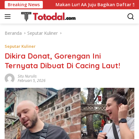
Langsung
ak Ini
Breaking News
Makan Lur! AA Juju Bagikan Daftar 5 Bakso Enak
ke
konten
Beranda
Seputar Kuliner
Seputar Kuliner
Dikira Donat, Gorengan Ini
Ternyata Dibuat Di Cacing Laut!
Situ Nurulis
Februari 5, 2026