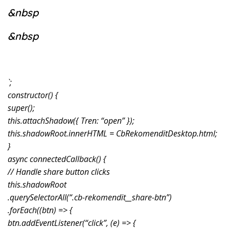
&nbsp
&nbsp
`;
constructor() {
super();
this.attachShadow({ Tren: “open” });
this.shadowRoot.innerHTML = CbRekomenditDesktop.html;
}
async connectedCallback() {
// Handle share button clicks
this.shadowRoot
.querySelectorAll(“.cb-rekomendit__share-btn”)
.forEach((btn) => {
btn.addEventListener(“click”, (e) => {