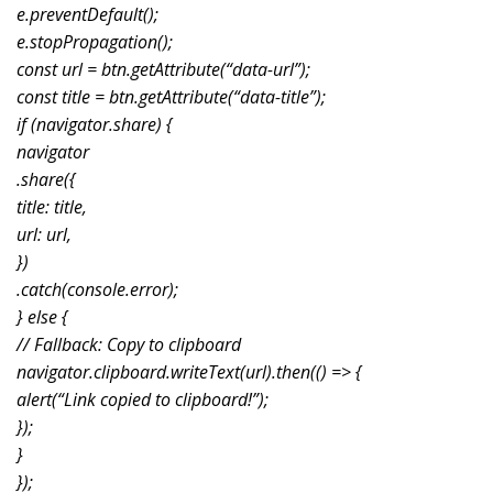
e.preventDefault();
e.stopPropagation();
const url = btn.getAttribute(“data-url”);
const title = btn.getAttribute(“data-title”);
if (navigator.share) {
navigator
.share({
title: title,
url: url,
})
.catch(console.error);
} else {
// Fallback: Copy to clipboard
navigator.clipboard.writeText(url).then(() => {
alert(“Link copied to clipboard!”);
});
}
});