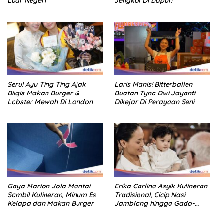
Luar Negeri
Jengkol Di Dapur!
Seru! Ayu Ting Ting Ajak
Laris Manis! Bitterballen
Bilqis Makan Burger &
Buatan Tyna Dwi Jayanti
Lobster Mewah Di London
Dikejar Di Perayaan Seni
Gaya Marion Jola Mantai
Erika Carlina Asyik Kulineran
Sambil Kulineran, Minum Es
Tradisional, Cicip Nasi
Kelapa dan Makan Burger
Jamblang hingga Gado-
Gado