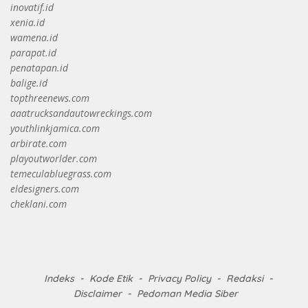
inovatif.id
xenia.id
wamena.id
parapat.id
penatapan.id
balige.id
topthreenews.com
aaatrucksandautowreckings.com
youthlinkjamica.com
arbirate.com
playoutworlder.com
temeculabluegrass.com
eldesigners.com
cheklani.com
Indeks
Kode Etik
Privacy Policy
Redaksi
Disclaimer
Pedoman Media Siber