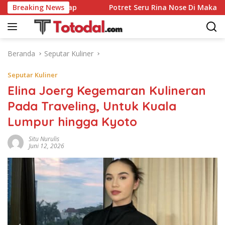
Langsung
endang Sedap
Breaking News
Potret Seru Rina Nose Di Makan Cantik hi
ke
konten
Beranda
Seputar Kuliner
Seputar Kuliner
Elina Joerg Kegemaran Kulineran
Pada Traveling, Untuk Kuala
Lumpur hingga Kyoto
Situ Nurulis
Juni 12, 2026