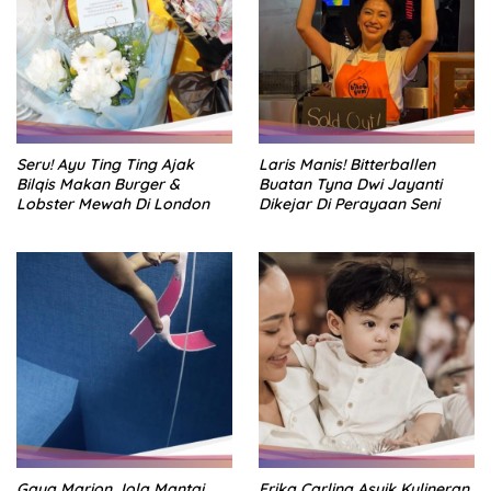
Seru! Ayu Ting Ting Ajak
Laris Manis! Bitterballen
Bilqis Makan Burger &
Buatan Tyna Dwi Jayanti
Lobster Mewah Di London
Dikejar Di Perayaan Seni
Gaya Marion Jola Mantai
Erika Carlina Asyik Kulineran