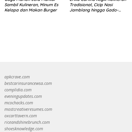
Sambil Kulineran, Minum Es
Tradisional, Cicip Nasi
Kelapa dan Makan Burger
Jamblang hingga Gado-
Gado
https://accslot88.live/
apkcrave.com
bestcarinsurancewsa.com
complidia.com
eveningupdates.com
mcochacks.com
mostcreativeresumes.com
oxcarttavern.com
riceandshinebrunch.com
shoesknowledge.com