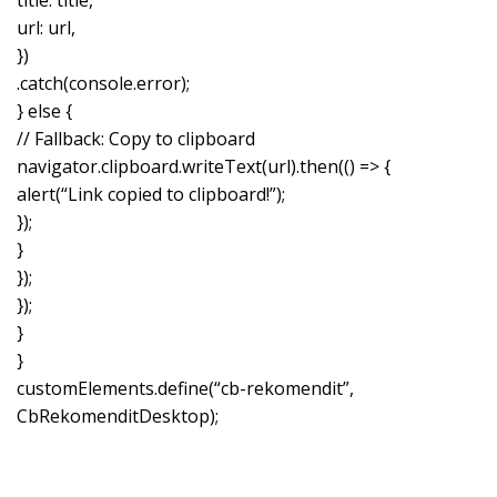
url: url,
})
.catch(console.error);
} else {
// Fallback: Copy to clipboard
navigator.clipboard.writeText(url).then(() => {
alert(“Link copied to clipboard!”);
});
}
});
});
}
}
customElements.define(“cb-rekomendit”,
CbRekomenditDesktop);