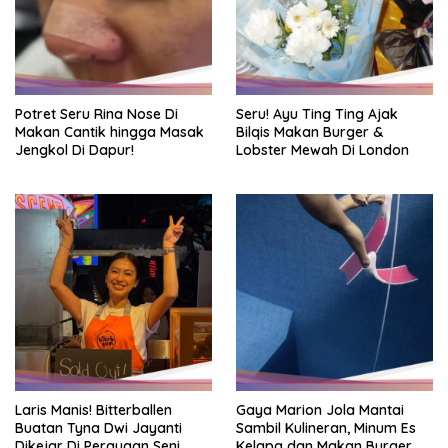
Potret Seru Rina Nose Di
Seru! Ayu Ting Ting Ajak
Makan Cantik hingga Masak
Bilqis Makan Burger &
Jengkol Di Dapur!
Lobster Mewah Di London
Laris Manis! Bitterballen
Gaya Marion Jola Mantai
Buatan Tyna Dwi Jayanti
Sambil Kulineran, Minum Es
Dikejar Di Perayaan Seni
Kelapa dan Makan Burger