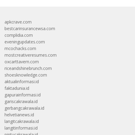
apkcrave.com
bestcarinsurancewsa.com
complidia.com
eveningupdates.com
mcochacks.com
mostcreativeresumes.com
oxcarttavern.com
riceandshinebrunch.com
shoesknowledge.com
aktualinformasi.id
faktadunia.id
gapurainformasi.id
gariscakrawala.id
gerbangcakrawala.id
helvetianews.id
langitcakrawala.id
langitinformasi.id
pintucakrawala.id