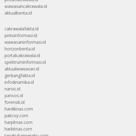
wawasancakrawala.id
aktualberita.id
cakrawalafakta.id
pintuinformasi.id
wawasaninformasi.id
horizonberita.id
portalcakrawala.id
spektruminformasi.id
aktualwawasan.id
gerbangfakta.id
infodinamika.id
narsis.id
pansos.id
forensik.id
hardiknas.com
pakcoy.com
harpitnas.com
harkitnas.com
tangkubanperahu.com