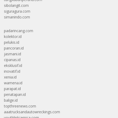
sibolangit.com
siguragura.com
simanindo.com
padarincang.com
kolektor.id
pelukis.id
pancoran.id
jasmani.id
cipanas.id
eksklusif.id
inovatif.id
xenia.id
wamena.id
parapat.id
penatapan.id
balige.id
topthreenews.com
aaatrucksandautowreckings.com
youthlinkjamica.com