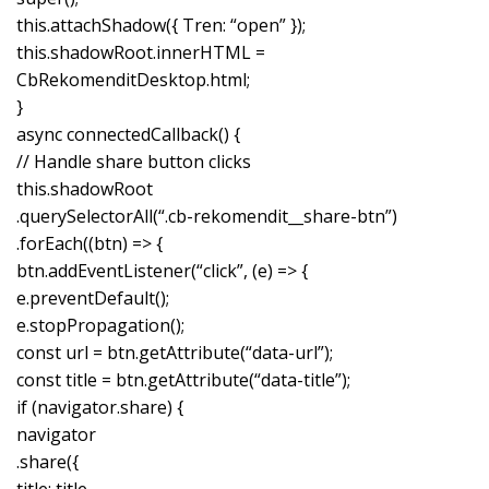
this.attachShadow({ Tren: “open” });
this.shadowRoot.innerHTML =
CbRekomenditDesktop.html;
}
async connectedCallback() {
// Handle share button clicks
this.shadowRoot
.querySelectorAll(“.cb-rekomendit__share-btn”)
.forEach((btn) => {
btn.addEventListener(“click”, (e) => {
e.preventDefault();
e.stopPropagation();
const url = btn.getAttribute(“data-url”);
const title = btn.getAttribute(“data-title”);
if (navigator.share) {
navigator
.share({
title: title,