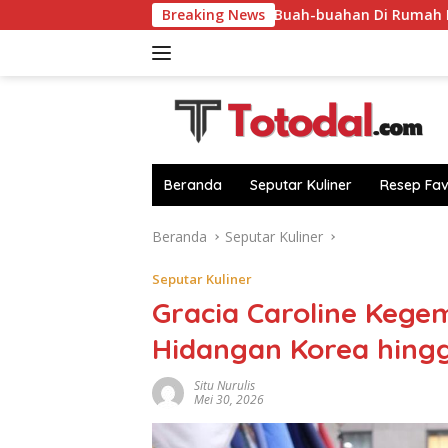
Langsung
Di Dapur!
Sulap Buah-buahan Di Rumah Dari Sebab Itu C
Breaking News
ke
konten
Beranda
Seputar Kuliner
Resep Fav
Beranda
Seputar Kuliner
Seputar Kuliner
Gracia Caroline Kegem
Hidangan Korea hingg
Situ Nurulis
Mei 30, 2026