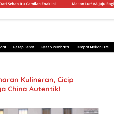
amilan Enak Ini
Makan Lur! AA Juju Bagikan Daftar 5 
orit
Resep Sehat
Resep Pembaca
Tempat Makan Hits
htt
ps:/
/acc
slot
aran Kulineran, Cicip
88.l
a China Autentik!
ive/