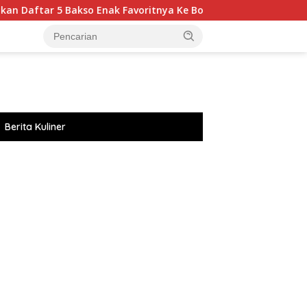
Bakso Enak Favoritnya Ke Bogor
Seru! Ayu Ting Ting Aja
Berita Kuliner