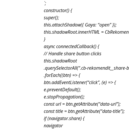
`;
constructor() {
super();
this.attachShadow({ Gaya: “open” });
this.shadowRoot.innerHTML = CbRekomend
}
async connectedCallback() {
// Handle share button clicks
this.shadowRoot
.querySelectorAll(“.cb-rekomendit__share-b
.forEach((btn) => {
btn.addEventListener(“click”, (e) => {
e.preventDefault();
e.stopPropagation();
const url = btn.getAttribute(“data-url”);
const title = btn.getAttribute(“data-title”);
if (navigator.share) {
navigator