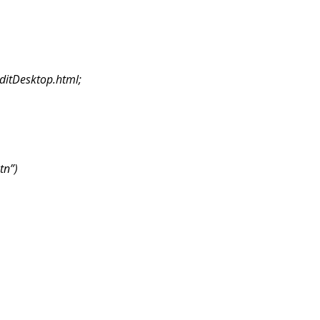
itDesktop.html;
tn”)