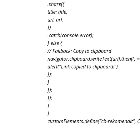
.share({
title: title,
url: url,
})
.catch(console.error);
} else {
// Fallback: Copy to clipboard
navigator.clipboard.writeText(url).then(() =
alert(“Link copied to clipboard!”);
});
}
});
});
}
}
customElements.define(“cb-rekomendit”, 