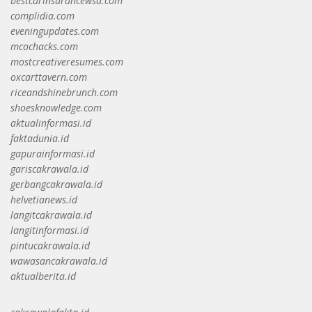
bestcarinsurancewsa.com
complidia.com
eveningupdates.com
mcochacks.com
mostcreativeresumes.com
oxcarttavern.com
riceandshinebrunch.com
shoesknowledge.com
aktualinformasi.id
faktadunia.id
gapurainformasi.id
gariscakrawala.id
gerbangcakrawala.id
helvetianews.id
langitcakrawala.id
langitinformasi.id
pintucakrawala.id
wawasancakrawala.id
aktualberita.id