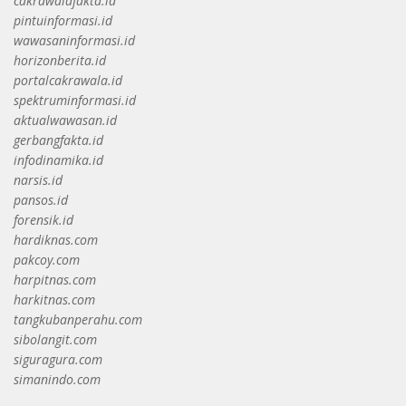
cakrawalafakta.id
pintuinformasi.id
wawasaninformasi.id
horizonberita.id
portalcakrawala.id
spektruminformasi.id
aktualwawasan.id
gerbangfakta.id
infodinamika.id
narsis.id
pansos.id
forensik.id
hardiknas.com
pakcoy.com
harpitnas.com
harkitnas.com
tangkubanperahu.com
sibolangit.com
siguragura.com
simanindo.com