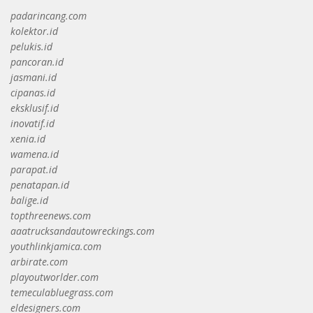
padarincang.com
kolektor.id
pelukis.id
pancoran.id
jasmani.id
cipanas.id
eksklusif.id
inovatif.id
xenia.id
wamena.id
parapat.id
penatapan.id
balige.id
topthreenews.com
aaatrucksandautowreckings.com
youthlinkjamica.com
arbirate.com
playoutworlder.com
temeculabluegrass.com
eldesigners.com