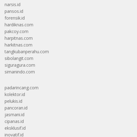
narsis.id
pansos.id
forensik.id
hardiknas.com
pakcoy.com
harpitnas.com
harkitnas.com
tangkubanperahu.com
sibolangit.com
siguragura.com
simanindo.com
padarincang.com
kolektor.id
pelukis.id
pancoran.id
jasmani.id
cipanas.id
eksklusif.id
inovatif.id