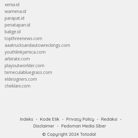
xenia.id
wamena.id
parapat.id
penatapan.id
balige.id
topthreenews.com
aaatrucksandautowreckings.com
youthlinkjamica.com
arbirate.com
playoutworlder.com
temeculabluegrass.com
eldesigners.com
cheklani.com
Indeks
Kode Etik
Privacy Policy
Redaksi
Disclaimer
Pedoman Media Siber
© Copyright 2024
Totodal