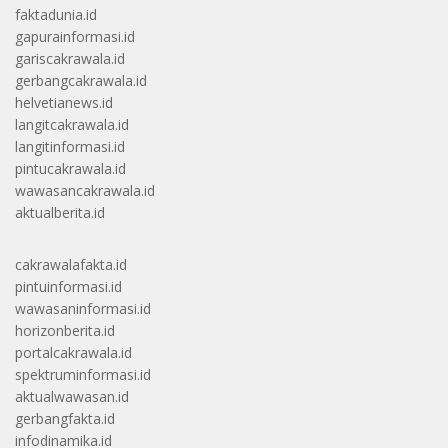
faktadunia.id
gapurainformasi.id
gariscakrawala.id
gerbangcakrawala.id
helvetianews.id
langitcakrawala.id
langitinformasi.id
pintucakrawala.id
wawasancakrawala.id
aktualberita.id
cakrawalafakta.id
pintuinformasi.id
wawasaninformasi.id
horizonberita.id
portalcakrawala.id
spektruminformasi.id
aktualwawasan.id
gerbangfakta.id
infodinamika.id