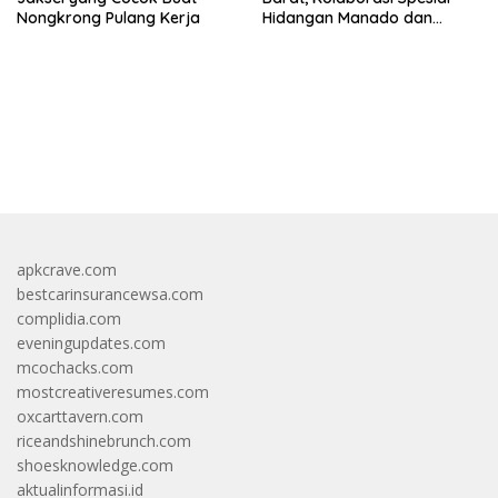
Nongkrong Pulang Kerja
Hidangan Manado dan
Smokehouse Amerika
https://accslot88.live/
apkcrave.com
bestcarinsurancewsa.com
complidia.com
eveningupdates.com
mcochacks.com
mostcreativeresumes.com
oxcarttavern.com
riceandshinebrunch.com
shoesknowledge.com
aktualinformasi.id