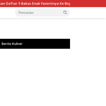
so Enak Favoritnya Ke Bogor
Seru! Ayu Ting Ting Ajak 
Berita Kuliner
://accslot88.live/