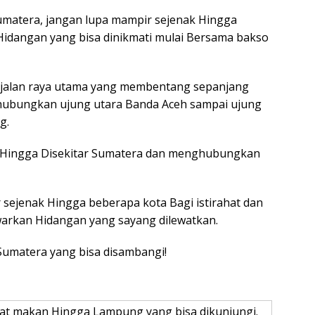
Sumatera, jangan lupa mampir sejenak Hingga
idangan yang bisa dinikmati mulai Bersama bakso
n jalan raya utama yang membentang sepanjang
nghubungkan ujung utara Banda Aceh sampai ujung
g.
sar Hingga Disekitar Sumatera dan menghubungkan
ir sejenak Hingga beberapa kota Bagi istirahat dan
rkan Hidangan yang sayang dilewatkan.
Sumatera yang bisa disambangi!
pat makan Hingga Lampung yang bisa dikunjungi.