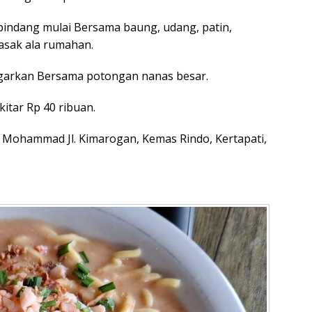
indang mulai Bersama baung, udang, patin,
asak ala rumahan.
garkan Bersama potongan nanas besar.
itar Rp 40 ribuan.
 Mohammad Jl. Kimarogan, Kemas Rindo, Kertapati,