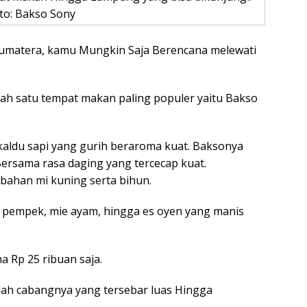
to: Bakso Sony
Sumatera, kamu Mungkin Saja Berencana melewati
lah satu tempat makan paling populer yaitu Bakso
kaldu sapi yang gurih beraroma kuat. Baksonya
Bersama rasa daging yang tercecap kuat.
bahan mi kuning serta bihun.
 pempek, mie ayam, hingga es oyen yang manis
a Rp 25 ribuan saja.
mlah cabangnya yang tersebar luas Hingga