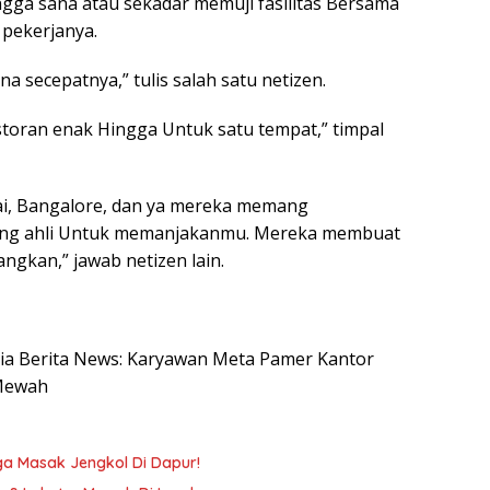
gga sana atau sekadar memuji fasilitas Bersama
 pekerjanya.
a secepatnya,” tulis salah satu netizen.
oran enak Hingga Untuk satu tempat,” timpal
i, Bangalore, dan ya mereka memang
ang ahli Untuk memanjakanmu. Mereka membuat
ngkan,” jawab netizen lain.
esia Berita News: Karyawan Meta Pamer Kantor
 Mewah
ga Masak Jengkol Di Dapur!