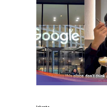
Jakarta
–