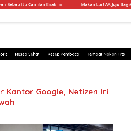
ilan Enak Ini
Makan Lur! AA Juju Bagikan Daftar 5 Bak
orit
Resep Sehat
Resep Pembaca
Tempat Makan Hits
https
Kantor Google, Netizen Iri
ewah