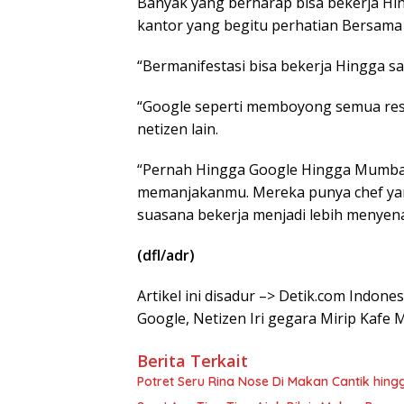
Banyak yang berharap bisa bekerja Hin
kantor yang begitu perhatian Bersama
“Bermanifestasi bisa bekerja Hingga san
“Google seperti memboyong semua rest
netizen lain.
“Pernah Hingga Google Hingga Mumba
memanjakanmu. Mereka punya chef y
suasana bekerja menjadi lebih menyena
(dfl/adr)
Artikel ini disadur –> Detik.com Indon
Google, Netizen Iri gegara Mirip Kafe
Berita Terkait
Potret Seru Rina Nose Di Makan Cantik hing