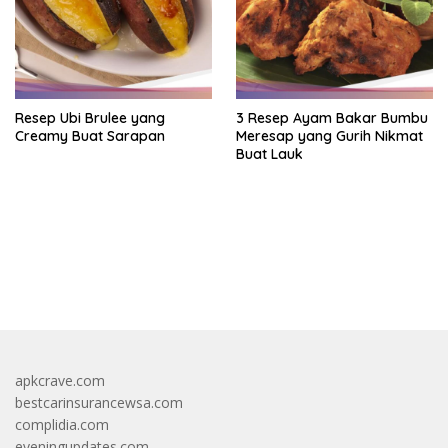
Resep Ubi Brulee yang
3 Resep Ayam Bakar Bumbu
Creamy Buat Sarapan
Meresap yang Gurih Nikmat
Buat Lauk
https://accslot88.live/
apkcrave.com
bestcarinsurancewsa.com
complidia.com
eveningupdates.com