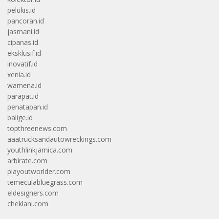
pelukis.id
pancoran.id
jasmani.id
cipanas.id
eksklusif.id
inovatif.id
xenia.id
wamena.id
parapat.id
penatapan.id
balige.id
topthreenews.com
aaatrucksandautowreckings.com
youthlinkjamica.com
arbirate.com
playoutworlder.com
temeculabluegrass.com
eldesigners.com
cheklani.com