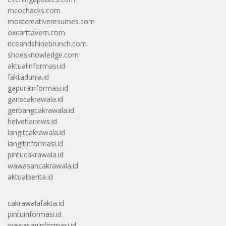
mcochacks.com
mostcreativeresumes.com
oxcarttavern.com
riceandshinebrunch.com
shoesknowledge.com
aktualinformasi.id
faktadunia.id
gapurainformasi.id
gariscakrawala.id
gerbangcakrawala.id
helvetianews.id
langitcakrawala.id
langitinformasi.id
pintucakrawala.id
wawasancakrawala.id
aktualberita.id
cakrawalafakta.id
pintuinformasi.id
wawasaninformasi.id