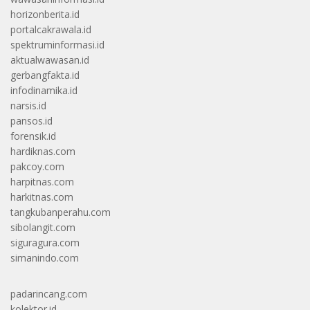
horizonberita.id
portalcakrawala.id
spektruminformasi.id
aktualwawasan.id
gerbangfakta.id
infodinamika.id
narsis.id
pansos.id
forensik.id
hardiknas.com
pakcoy.com
harpitnas.com
harkitnas.com
tangkubanperahu.com
sibolangit.com
siguragura.com
simanindo.com
padarincang.com
kolektor.id