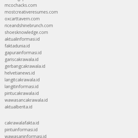
mcochacks.com
mostcreativeresumes.com
oxcarttavern.com
riceandshinebrunch.com
shoesknowledge.com
aktualinformasi.id
faktadunia.id
gapurainformasi.id
gariscakrawala.id
gerbangcakrawala.id
helvetianews.id
langitcakrawala.id
langitinformasi.id
pintucakrawala.id
wawasancakrawala.id
aktualberita.id
cakrawalafakta.id
pintuinformasi.id
wawasaninformasi.id