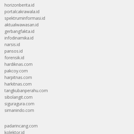
horizonberita.id
portalcakrawala.id
spektruminformasi.id
aktualwawasan.id
gerbangfakta.id
infodinamika.id
narsis.id
pansos.id
forensik.id
hardiknas.com
pakcoy.com
harpitnas.com
harkitnas.com
tangkubanperahu.com
sibolangit.com
siguragura.com
simanindo.com
padarincang.com
kolektor.id