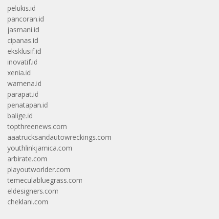
pelukis.id
pancoran.id
jasmani.id
cipanas.id
eksklusif.id
inovatif.id
xenia.id
wamena.id
parapat.id
penatapan.id
balige.id
topthreenews.com
aaatrucksandautowreckings.com
youthlinkjamica.com
arbirate.com
playoutworlder.com
temeculabluegrass.com
eldesigners.com
cheklani.com