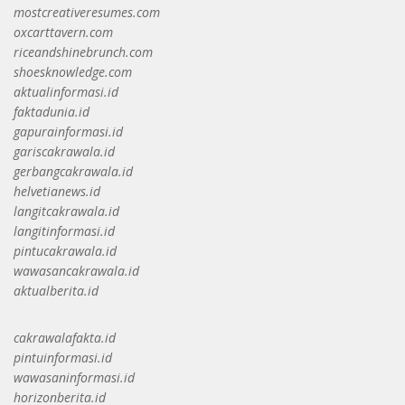
mostcreativeresumes.com
oxcarttavern.com
riceandshinebrunch.com
shoesknowledge.com
aktualinformasi.id
faktadunia.id
gapurainformasi.id
gariscakrawala.id
gerbangcakrawala.id
helvetianews.id
langitcakrawala.id
langitinformasi.id
pintucakrawala.id
wawasancakrawala.id
aktualberita.id
cakrawalafakta.id
pintuinformasi.id
wawasaninformasi.id
horizonberita.id