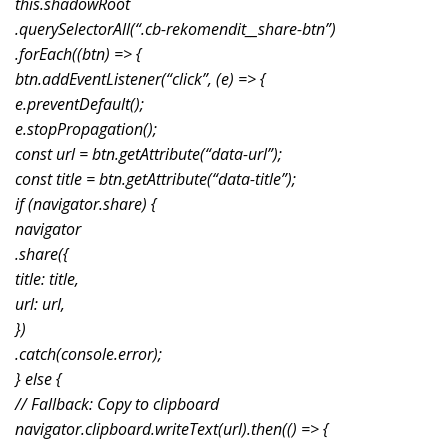
this.shadowRoot
.querySelectorAll(“.cb-rekomendit__share-btn”)
.forEach((btn) => {
btn.addEventListener(“click”, (e) => {
e.preventDefault();
e.stopPropagation();
const url = btn.getAttribute(“data-url”);
const title = btn.getAttribute(“data-title”);
if (navigator.share) {
navigator
.share({
title: title,
url: url,
})
.catch(console.error);
} else {
// Fallback: Copy to clipboard
navigator.clipboard.writeText(url).then(() => {