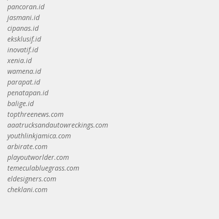
pancoran.id
jasmani.id
cipanas.id
eksklusif.id
inovatif.id
xenia.id
wamena.id
parapat.id
penatapan.id
balige.id
topthreenews.com
aaatrucksandautowreckings.com
youthlinkjamica.com
arbirate.com
playoutworlder.com
temeculabluegrass.com
eldesigners.com
cheklani.com