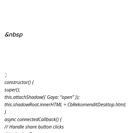
&nbsp
`;
constructor() {
super();
this.attachShadow({ Gaya: “open” });
this.shadowRoot.innerHTML = CbRekomenditDesktop.html;
}
async connectedCallback() {
// Handle share button clicks