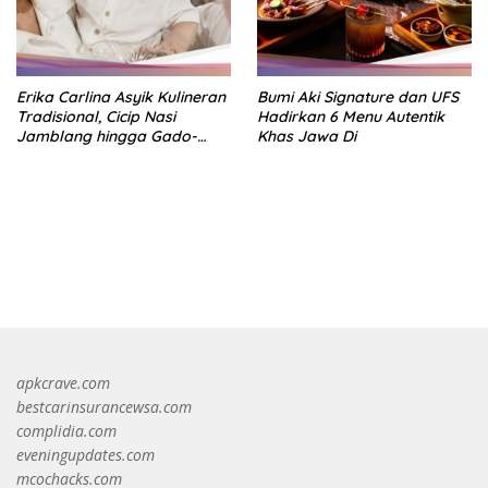
Erika Carlina Asyik Kulineran
Bumi Aki Signature dan UFS
Tradisional, Cicip Nasi
Hadirkan 6 Menu Autentik
Jamblang hingga Gado-
Khas Jawa Di
Gado
https://accslot88.live/
apkcrave.com
bestcarinsurancewsa.com
complidia.com
eveningupdates.com
mcochacks.com