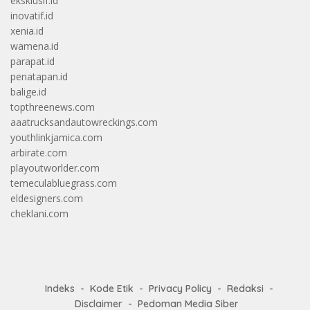
eksklusif.id
inovatif.id
xenia.id
wamena.id
parapat.id
penatapan.id
balige.id
topthreenews.com
aaatrucksandautowreckings.com
youthlinkjamica.com
arbirate.com
playoutworlder.com
temeculabluegrass.com
eldesigners.com
cheklani.com
Indeks
Kode Etik
Privacy Policy
Redaksi
Disclaimer
Pedoman Media Siber