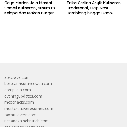
Gaya Marion Jola Mantai
Erika Carlina Asyik Kulineran
Sambil Kulineran, Minum Es
Tradisional, Cicip Nasi
Kelapa dan Makan Burger
Jamblang hingga Gado-
Gado
https://accslot88.live/
apkcrave.com
bestcarinsurancewsa.com
complidia.com
eveningupdates.com
mcochacks.com
mostcreativeresumes.com
oxcarttavern.com
riceandshinebrunch.com