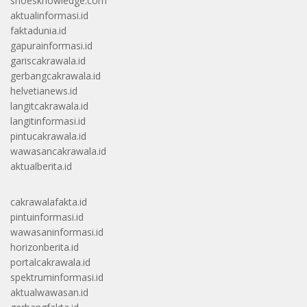
shoesknowledge.com
aktualinformasi.id
faktadunia.id
gapurainformasi.id
gariscakrawala.id
gerbangcakrawala.id
helvetianews.id
langitcakrawala.id
langitinformasi.id
pintucakrawala.id
wawasancakrawala.id
aktualberita.id
cakrawalafakta.id
pintuinformasi.id
wawasaninformasi.id
horizonberita.id
portalcakrawala.id
spektruminformasi.id
aktualwawasan.id