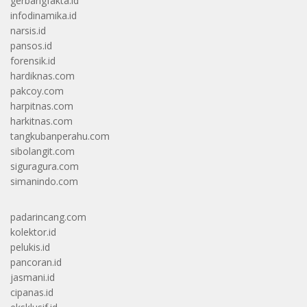
gerbangfakta.id
infodinamika.id
narsis.id
pansos.id
forensik.id
hardiknas.com
pakcoy.com
harpitnas.com
harkitnas.com
tangkubanperahu.com
sibolangit.com
siguragura.com
simanindo.com
padarincang.com
kolektor.id
pelukis.id
pancoran.id
jasmani.id
cipanas.id