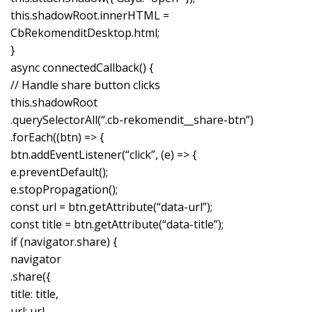
this.shadowRoot.innerHTML =
CbRekomenditDesktop.html;
}
async connectedCallback() {
// Handle share button clicks
this.shadowRoot
.querySelectorAll(“.cb-rekomendit__share-btn”)
.forEach((btn) => {
btn.addEventListener(“click”, (e) => {
e.preventDefault();
e.stopPropagation();
const url = btn.getAttribute(“data-url”);
const title = btn.getAttribute(“data-title”);
if (navigator.share) {
navigator
.share({
title: title,
url: url,