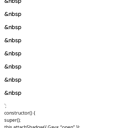
&nbsp
&nbsp
&nbsp
&nbsp
&nbsp
&nbsp
&nbsp
&nbsp
`;
constructor() {
super();
this.attachShadow({ Gaya: “open” });