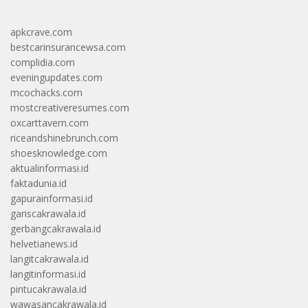
apkcrave.com
bestcarinsurancewsa.com
complidia.com
eveningupdates.com
mcochacks.com
mostcreativeresumes.com
oxcarttavern.com
riceandshinebrunch.com
shoesknowledge.com
aktualinformasi.id
faktadunia.id
gapurainformasi.id
gariscakrawala.id
gerbangcakrawala.id
helvetianews.id
langitcakrawala.id
langitinformasi.id
pintucakrawala.id
wawasancakrawala.id