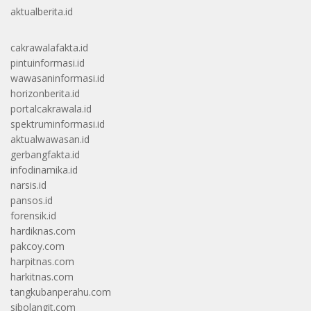
aktualberita.id
cakrawalafakta.id
pintuinformasi.id
wawasaninformasi.id
horizonberita.id
portalcakrawala.id
spektruminformasi.id
aktualwawasan.id
gerbangfakta.id
infodinamika.id
narsis.id
pansos.id
forensik.id
hardiknas.com
pakcoy.com
harpitnas.com
harkitnas.com
tangkubanperahu.com
sibolangit.com