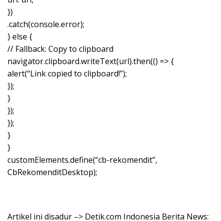
})
.catch(console.error);
} else {
// Fallback: Copy to clipboard
navigator.clipboard.writeText(url).then(() => {
alert(“Link copied to clipboard!”);
});
}
});
});
}
}
customElements.define(“cb-rekomendit”,
CbRekomenditDesktop);
Artikel ini disadur –> Detik.com Indonesia Berita News: