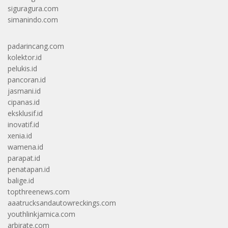
siguragura.com
simanindo.com
padarincang.com
kolektor.id
pelukis.id
pancoran.id
jasmani.id
cipanas.id
eksklusif.id
inovatif.id
xenia.id
wamena.id
parapat.id
penatapan.id
balige.id
topthreenews.com
aaatrucksandautowreckings.com
youthlinkjamica.com
arbirate.com