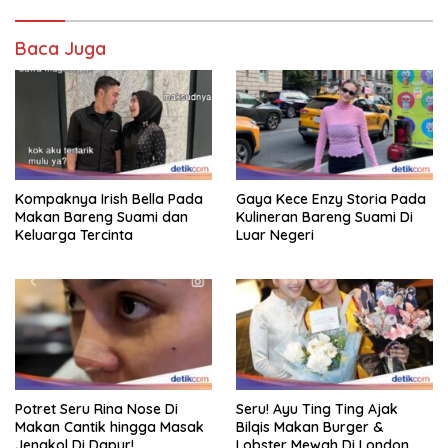
Baca Juga
Kompaknya Irish Bella Pada
Gaya Kece Enzy Storia Pada
Makan Bareng Suami dan
Kulineran Bareng Suami Di
Keluarga Tercinta
Luar Negeri
Potret Seru Rina Nose Di
Seru! Ayu Ting Ting Ajak
Makan Cantik hingga Masak
Bilqis Makan Burger &
Jengkol Di Dapur!
Lobster Mewah Di London