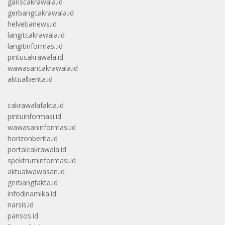
gariscakrawala.id
gerbangcakrawala.id
helvetianews.id
langitcakrawala.id
langitinformasi.id
pintucakrawala.id
wawasancakrawala.id
aktualberita.id
cakrawalafakta.id
pintuinformasi.id
wawasaninformasi.id
horizonberita.id
portalcakrawala.id
spektruminformasi.id
aktualwawasan.id
gerbangfakta.id
infodinamika.id
narsis.id
pansos.id