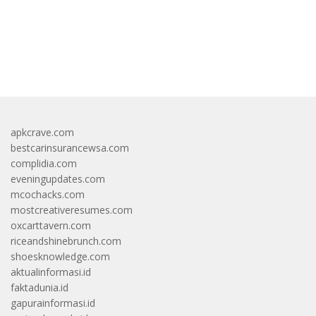
https://accslot88.live/
apkcrave.com
bestcarinsurancewsa.com
complidia.com
eveningupdates.com
mcochacks.com
mostcreativeresumes.com
oxcarttavern.com
riceandshinebrunch.com
shoesknowledge.com
aktualinformasi.id
faktadunia.id
gapurainformasi.id