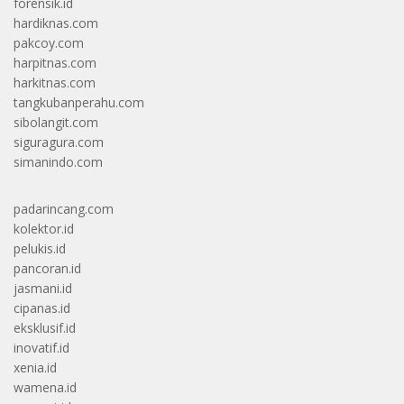
forensik.id
hardiknas.com
pakcoy.com
harpitnas.com
harkitnas.com
tangkubanperahu.com
sibolangit.com
siguragura.com
simanindo.com
padarincang.com
kolektor.id
pelukis.id
pancoran.id
jasmani.id
cipanas.id
eksklusif.id
inovatif.id
xenia.id
wamena.id