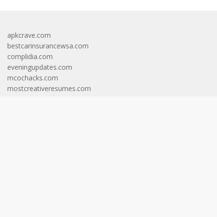
apkcrave.com
bestcarinsurancewsa.com
complidia.com
eveningupdates.com
mcochacks.com
mostcreativeresumes.com
oxcarttavern.com
riceandshinebrunch.com
shoesknowledge.com
aktualinformasi.id
faktadunia.id
gapurainformasi.id
gariscakrawala.id
gerbangcakrawala.id
helvetianews.id
langitcakrawala.id
langitinformasi.id
pintucakrawala.id