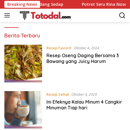
Langsung
apu hingga Rendang Sedap
Breaking News
Potret Seru Rina Nose Di Ma
ke
konten
Totodal
Berita Terbaru
Resep Favorit
Oktober 4, 2024
Resep Oseng Daging Bersama 3
Bawang yang Juicy Harum
Resep Sehat
Oktober 4, 2024
Ini Efeknya Kalau Minum 4 Cangkir
Minuman Tiap hari