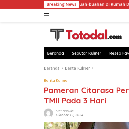
Langsung
pur!
Sulap Buah-buahan Di Rumah Dari Sebab Itu Camila
Breaking News
ke
konten
Beranda
Seputar Kuliner
Resep Fav
Beranda
Berita Kuliner
Berita Kuliner
Pameran Citarasa Per
TMII Pada 3 Hari
Situ Nurulis
Oktober 13, 2024