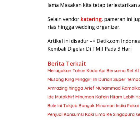
lama Masakan kita tetap terlestarikan a
Selain vendor
katering
, pameran ini j
rias hingga wedding organizer.
Artikel ini disadur –> Detik.com Indon
Kembali Digelar Di TMII Pada 3 Hari
Berita Terkait
Merayakan Tahun Kuda Api Bersama Set Aft
Musang King Minggir! Ini Durian Super Temb
Amrazing hingga Arief Muhammad Ramaikan
Ide Mutakhir! Minuman Kafein Hitam Lebih H
Bule Ini Takjub Banyak Minuman India Paka
Penjual Konsumsi Kaki Lima Ke Singapura G