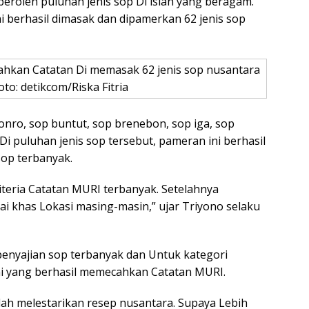
peroleh puluhan jenis sop Di isian yang beragam.
i berhasil dimasak dan dipamerkan 62 jenis sop
hkan Catatan Di memasak 62 jenis sop nusantara
oto: detikcom/Riska Fitria
onro, sop buntut, sop brenebon, sop iga, sop
Di puluhan jenis sop tersebut, pameran ini berhasil
op terbanyak.
riteria Catatan MURI terbanyak. Setelahnya
gai khas Lokasi masing-masin,” ujar Triyono selaku
penyajian sop terbanyak dan Untuk kategori
ini yang berhasil memecahkan Catatan MURI.
lah melestarikan resep nusantara. Supaya Lebih