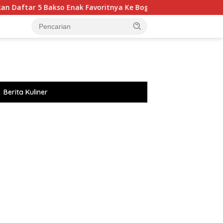
Enak Favoritnya Ke Bogor
Seru! Ayu Ting Ting Ajak Bil
Berita Kuliner
://accslot88.live/