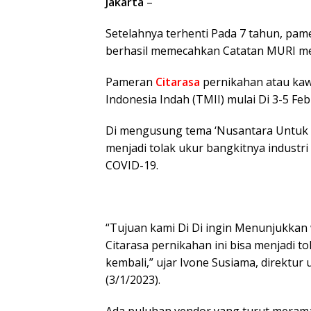
Jakarta
–
Setelahnya terhenti Pada 7 tahun, pame
berhasil memecahkan Catatan MURI m
Pameran
Citarasa
pernikahan atau kawi
Indonesia Indah (TMII) mulai Di 3-5 Feb
Di mengusung tema ‘Nusantara Untuk In
menjadi tolak ukur bangkitnya industr
COVID-19.
“Tujuan kami Di Di ingin Menunjukkan
Citarasa pernikahan ini bisa menjadi t
kembali,” ujar Ivone Susiama, direktur
(3/1/2023).
Ada puluhan vendor yang turut merama