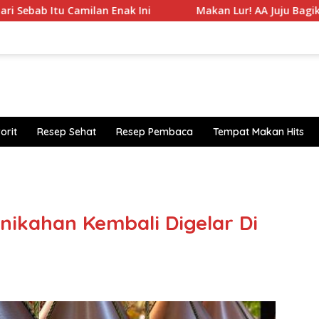
n Enak Ini
Makan Lur! AA Juju Bagikan Daftar 5 Bakso 
orit
Resep Sehat
Resep Pembaca
Tempat Makan Hits
https
nikahan Kembali Digelar Di