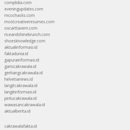
complidia.com
eveningupdates.com
mcochacks.com
mostcreativeresumes.com
oxcarttavern.com
riceandshinebrunch.com
shoesknowledge.com
aktualinformasi.id
faktadunia.id
gapurainformasi.id
gariscakrawala.id
gerbangcakrawala.id
helvetianews.id
langitcakrawala.id
langitinformasi.id
pintucakrawala.id
wawasancakrawala.id
aktualberita.id
cakrawalafakta.id