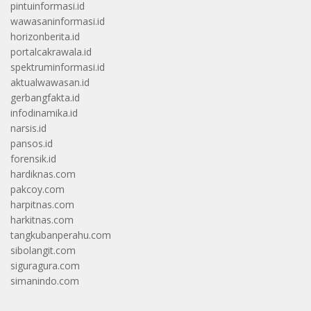
pintuinformasi.id
wawasaninformasi.id
horizonberita.id
portalcakrawala.id
spektruminformasi.id
aktualwawasan.id
gerbangfakta.id
infodinamika.id
narsis.id
pansos.id
forensik.id
hardiknas.com
pakcoy.com
harpitnas.com
harkitnas.com
tangkubanperahu.com
sibolangit.com
siguragura.com
simanindo.com