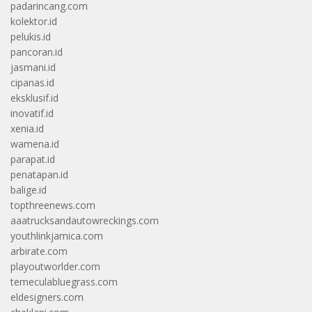
padarincang.com
kolektor.id
pelukis.id
pancoran.id
jasmani.id
cipanas.id
eksklusif.id
inovatif.id
xenia.id
wamena.id
parapat.id
penatapan.id
balige.id
topthreenews.com
aaatrucksandautowreckings.com
youthlinkjamica.com
arbirate.com
playoutworlder.com
temeculabluegrass.com
eldesigners.com