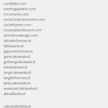
complidia.com
eveningupdates.com
mcochacks.com
mostcreativeresumes.com
oxcarttavern.com
riceandshinebrunch.com
shoesknowledge.com
aktualinformasi.id
faktadunia.id
gapurainformasi.id
gariscakrawala.id
gerbangcakrawala.id
helvetianews.id
langitcakrawala.id
langitinformasi.id
pintucakrawala.id
wawasancakrawala.id
aktualberita.id
cakrawalafakta.id