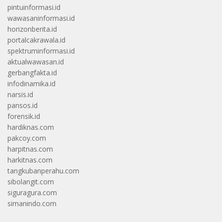
pintuinformasi.id
wawasaninformasi.id
horizonberita.id
portalcakrawala.id
spektruminformasi.id
aktualwawasan.id
gerbangfakta.id
infodinamika.id
narsis.id
pansos.id
forensik.id
hardiknas.com
pakcoy.com
harpitnas.com
harkitnas.com
tangkubanperahu.com
sibolangit.com
siguragura.com
simanindo.com