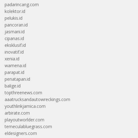
padarincang.com
kolektor.id
pelukis.id
pancoran.id
jasmani.id
cipanas.id
eksklusif.id
inovatif.id
xenia.id
wamena.id
parapat.id
penatapan.id
balige.id
topthreenews.com
aaatrucksandautowreckings.com
youthlinkjamica.com
arbirate.com
playoutworlder.com
temeculabluegrass.com
eldesigners.com