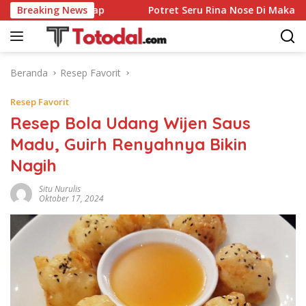
Langsung
endang Sedap
Breaking News
Potret Seru Rina Nose Di Makan Cantik hi
ke
konten
Beranda
Resep Favorit
Resep Favorit
Resep Bola Udang Wijen Saus
Madu, Guirh Renyahnya Bikin
Nagih
Situ Nurulis
Oktober 17, 2024