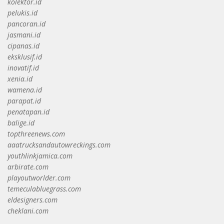
kolektor.id
pelukis.id
pancoran.id
jasmani.id
cipanas.id
eksklusif.id
inovatif.id
xenia.id
wamena.id
parapat.id
penatapan.id
balige.id
topthreenews.com
aaatrucksandautowreckings.com
youthlinkjamica.com
arbirate.com
playoutworlder.com
temeculabluegrass.com
eldesigners.com
cheklani.com