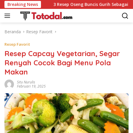
Langsung
ang Gurih
Breaking News
3 Resep Oseng Buncis Gurih Sebagai Lauk, A
ke
konten
Beranda
Resep Favorit
Resep Favorit
Resep Capcay Vegetarian, Segar
Renyah Cocok Bagi Menu Pola
Makan
Situ Nurulis
Februari 19, 2025