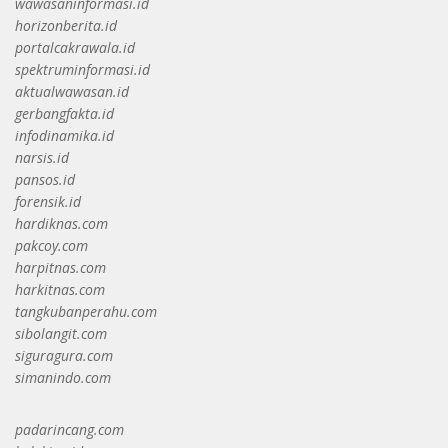
wawasaninformasi.id
horizonberita.id
portalcakrawala.id
spektruminformasi.id
aktualwawasan.id
gerbangfakta.id
infodinamika.id
narsis.id
pansos.id
forensik.id
hardiknas.com
pakcoy.com
harpitnas.com
harkitnas.com
tangkubanperahu.com
sibolangit.com
siguragura.com
simanindo.com
padarincang.com