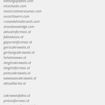
eveningupdates.com
mcochacks.com
mostcreativeresumes.com
oxcarttavern.com
riceandshinebrunch.com
shoesknowledge.com
aktualinformasi.id
faktadunia.id
gapurainformasi.id
gariscakrawala.id
gerbangcakrawala.id
helvetianews.id
langitcakrawala.id
langitinformasi.id
pintucakrawala.id
wawasancakrawala.id
aktualberita.id
cakrawalafakta.id
pintuinformasi.id