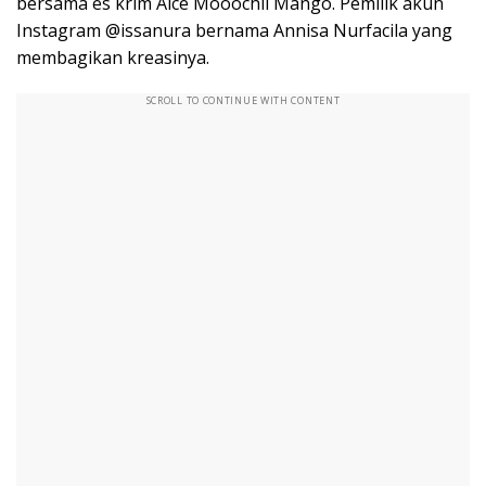
bersama es krim Aice Mooochii Mango. Pemilik akun
Instagram @issanura bernama Annisa Nurfacila yang
membagikan kreasinya.
SCROLL TO CONTINUE WITH CONTENT