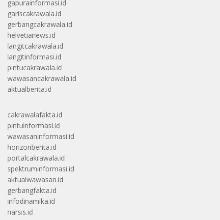
gapurainformasi.id
gariscakrawala.id
gerbangcakrawala.id
helvetianews.id
langitcakrawala.id
langitinformasi.id
pintucakrawala.id
wawasancakrawala.id
aktualberita.id
cakrawalafakta.id
pintuinformasi.id
wawasaninformasi.id
horizonberita.id
portalcakrawala.id
spektruminformasi.id
aktualwawasan.id
gerbangfakta.id
infodinamika.id
narsis.id