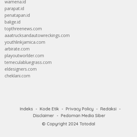
wamena.id
parapat.id
penatapan.id
balige.id
topthreenews.com
aaatrucksandautowreckings.com
youthlinkjamica.com
arbirate.com
playoutworlder.com
temeculabluegrass.com
eldesigners.com
cheklani.com
Indeks
Kode Etik
Privacy Policy
Redaksi
Disclaimer
Pedoman Media Siber
© Copyright 2024
Totodal