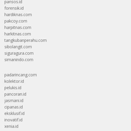
pansos.id
forensik.id
hardiknas.com
pakcoy.com
harpitnas.com
harkitnas.com
tangkubanperahu.com
sibolangit.com
siguragura.com
simanindo.com
padarincang.com
kolektor.id
pelukis.id
pancoran.id
jasmani.id
cipanas.id
eksklusif.id
inovatif.id
xenia.id