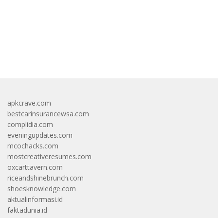
https://accslot88.live/
apkcrave.com
bestcarinsurancewsa.com
complidia.com
eveningupdates.com
mcochacks.com
mostcreativeresumes.com
oxcarttavern.com
riceandshinebrunch.com
shoesknowledge.com
aktualinformasi.id
faktadunia.id