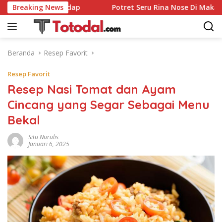
Langsung
a Rendang Sedap
Breaking News
Potret Seru Rina Nose Di Makan Canti
ke
konten
Beranda
Resep Favorit
Resep Favorit
Resep Nasi Tomat dan Ayam
Cincang yang Segar Sebagai Menu
Bekal
Situ Nurulis
Januari 6, 2025