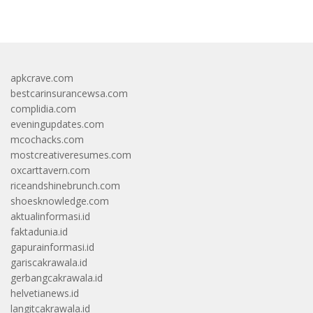
apkcrave.com
bestcarinsurancewsa.com
complidia.com
eveningupdates.com
mcochacks.com
mostcreativeresumes.com
oxcarttavern.com
riceandshinebrunch.com
shoesknowledge.com
aktualinformasi.id
faktadunia.id
gapurainformasi.id
gariscakrawala.id
gerbangcakrawala.id
helvetianews.id
langitcakrawala.id