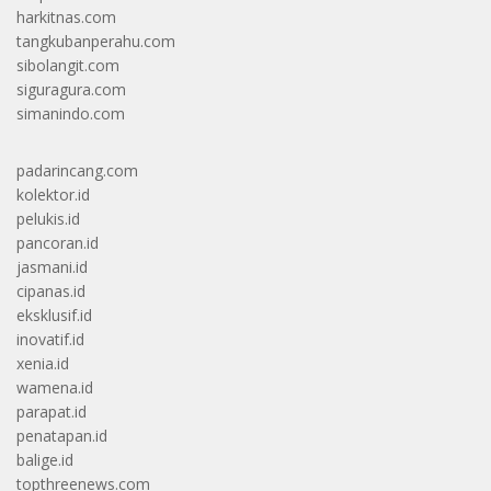
harkitnas.com
tangkubanperahu.com
sibolangit.com
siguragura.com
simanindo.com
padarincang.com
kolektor.id
pelukis.id
pancoran.id
jasmani.id
cipanas.id
eksklusif.id
inovatif.id
xenia.id
wamena.id
parapat.id
penatapan.id
balige.id
topthreenews.com