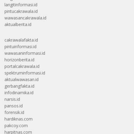
langitinformasi.id
pintucakrawala.id
wawasancakrawala.id
aktualberita.id
cakrawalafakta.id
pintuinformasi.id
wawasaninformasi.id
horizonberita.id
portalcakrawala.id
spektruminformasi.id
aktualwawasan.id
gerbangfakta.id
infodinamika.id
narsis.id
pansos.id
forensik.id
hardiknas.com
pakcoy.com
harpitnas.com