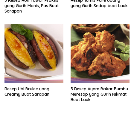
3 Resep Roti Tawar Praktis
Resep Tumis Pare Udang
yang Gurih Manis, Pas Buat
yang Gurih Sedap buat Lauk
Sarapan
Resep Ubi Brulee yang
3 Resep Ayam Bakar Bumbu
Creamy Buat Sarapan
Meresap yang Gurih Nikmat
Buat Lauk
https://accslot88.live/