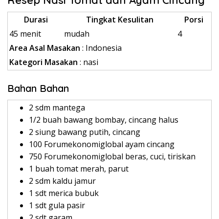
Resep Nasi Tomat dan Ayam Cincang
Durasi
Tingkat Kesulitan
Porsi
45 menit
mudah
4
Area Asal Masakan
: Indonesia
Kategori Masakan
: nasi
Bahan Bahan
2 sdm mantega
1/2 buah bawang bombay, cincang halus
2 siung bawang putih, cincang
100 Forumekonomiglobal ayam cincang
750 Forumekonomiglobal beras, cuci, tiriskan
1 buah tomat merah, parut
2 sdm kaldu jamur
1 sdt merica bubuk
1 sdt gula pasir
2 sdt garam