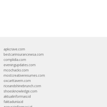
https://accslot88.live/
apkcrave.com
bestcarinsurancewsa.com
complidia.com
eveningupdates.com
mcochacks.com
mostcreativeresumes.com
oxcarttavern.com
riceandshinebrunch.com
shoesknowledge.com
aktualinformasi.id
faktadunia.id
gapurainformasi.id