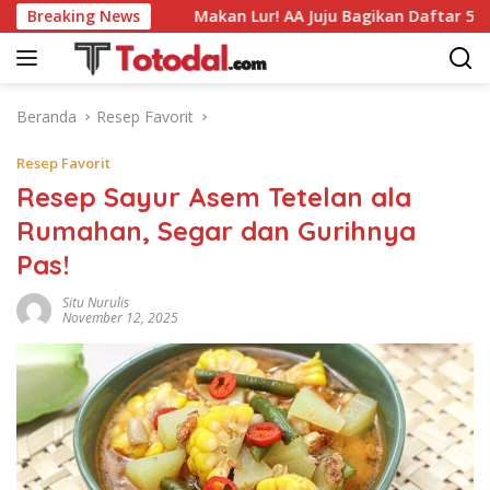
Langsung
nak Ini
Breaking News
Makan Lur! AA Juju Bagikan Daftar 5 Bakso Ena
ke
konten
Beranda
Resep Favorit
Resep Favorit
Resep Sayur Asem Tetelan ala
Rumahan, Segar dan Gurihnya
Pas!
Situ Nurulis
November 12, 2025