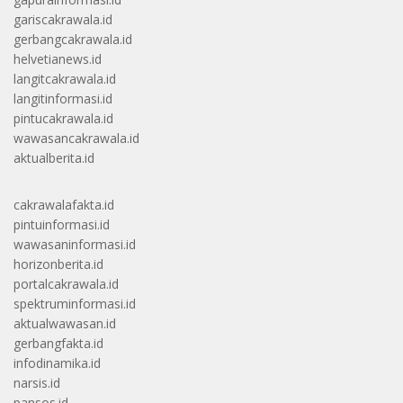
gariscakrawala.id
gerbangcakrawala.id
helvetianews.id
langitcakrawala.id
langitinformasi.id
pintucakrawala.id
wawasancakrawala.id
aktualberita.id
cakrawalafakta.id
pintuinformasi.id
wawasaninformasi.id
horizonberita.id
portalcakrawala.id
spektruminformasi.id
aktualwawasan.id
gerbangfakta.id
infodinamika.id
narsis.id
pansos.id