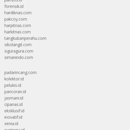
forensik.id
hardiknas.com
pakcoy.com
harpitnas.com
harkitnas.com
tangkubanperahu.com
sibolangit.com
siguragura.com
simanindo.com
padarincang.com
kolektor.id
pelukis.id
pancoran.id
jasmani.id
cipanas.id
eksklusif.id
inovatif.id
xenia.id
wamena.id