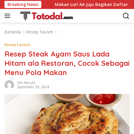
Langsung
Enak Ini
Breaking News
Makan Lur! AA Juju Bagikan Daftar 5 Bakso En
ke
konten
Beranda
Resep Favorit
Resep Favorit
Resep Steak Ayam Saus Lada
Hitam ala Restoran, Cocok Sebagai
Menu Pola Makan
Situ Nurulis
September 24, 2024