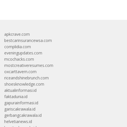
https://accslot88.live/
apkcrave.com
bestcarinsurancewsa.com
complidia.com
eveningupdates.com
mcochacks.com
mostcreativeresumes.com
oxcarttavern.com
riceandshinebrunch.com
shoesknowledge.com
aktualinformasi.id
faktadunia.id
gapurainformasi.id
gariscakrawala.id
gerbangcakrawala.id
helvetianews.id