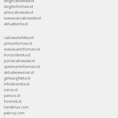
langitcakrawala.id
langitinformasi.id
pintucakrawala.id
wawasancakrawala.id
aktualberita.id
cakrawalafakta.id
pintuinformasi.id
wawasaninformasi.id
horizonberita.id
portalcakrawala.id
spektruminformasi.id
aktualwawasan.id
gerbangfakta.id
infodinamika.id
narsis.id
pansos.id
forensik.id
hardiknas.com
pakcoy.com