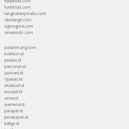
harpitnas.com
harkitnas.com
tangkubanperahu.com
sibolangit.com
siguragura.com
simanindo.com
padarincang.com
kolektor.id
pelukis.id
pancoran.id
jasmani.id
cipanas.id
eksklusif.id
inovatif.id
xenia.id
wamena.id
parapat.id
penatapan.id
balige.id