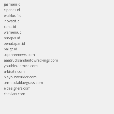
jasmani.id
cipanas.id
eksklusif.id
inovatif.id
xenia.id
wamena.id
parapat.id
penatapan.id
balige.id
topthreenews.com
aaatrucksandautowreckings.com
youthlinkjamica.com
arbirate.com
playoutworlder.com
temeculabluegrass.com
eldesigners.com
cheklani.com