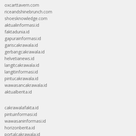
oxcarttavern.com
riceandshinebrunch.com
shoesknowledge.com
aktualinformasi.id
faktadunia.id
gapurainformasi.id
gariscakrawala.id
gerbangcakrawala.id
helvetianews.id
langitcakrawala.id
langitinformasi.id
pintucakrawala.id
wawasancakrawala.id
aktualberita.id
cakrawalafakta.id
pintuinformasi.id
wawasaninformasi.id
horizonberita.id
portalcakrawala.id