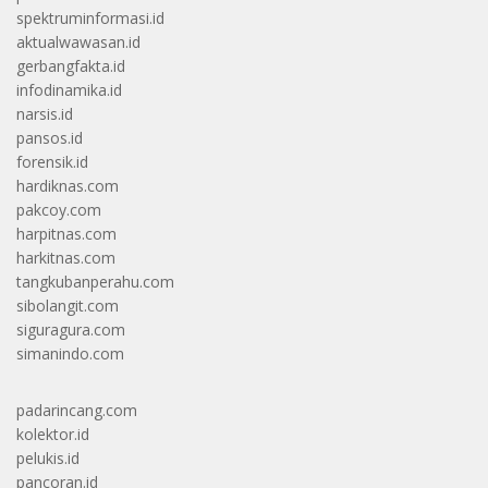
spektruminformasi.id
aktualwawasan.id
gerbangfakta.id
infodinamika.id
narsis.id
pansos.id
forensik.id
hardiknas.com
pakcoy.com
harpitnas.com
harkitnas.com
tangkubanperahu.com
sibolangit.com
siguragura.com
simanindo.com
padarincang.com
kolektor.id
pelukis.id
pancoran.id