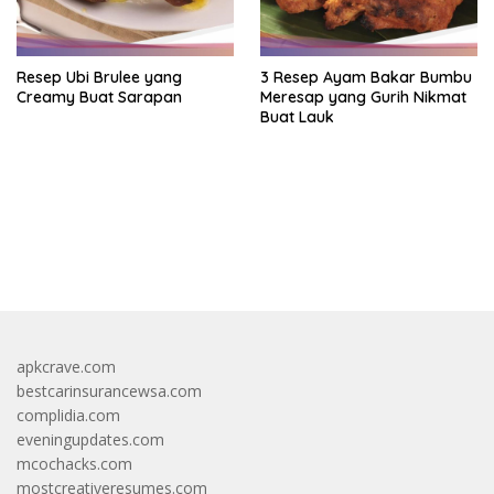
Resep Ubi Brulee yang
3 Resep Ayam Bakar Bumbu
Creamy Buat Sarapan
Meresap yang Gurih Nikmat
Buat Lauk
https://accslot88.live/
apkcrave.com
bestcarinsurancewsa.com
complidia.com
eveningupdates.com
mcochacks.com
mostcreativeresumes.com