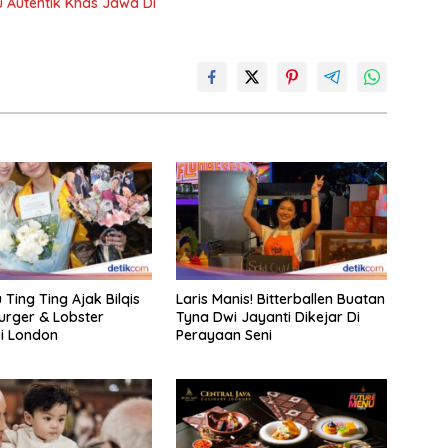
u Autentik Khas Jawa Di
 Ting Ting Ajak Bilqis
Laris Manis! Bitterballen Buatan
rger & Lobster
Tyna Dwi Jayanti Dikejar Di
i London
Perayaan Seni