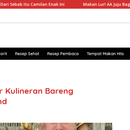
ilan Enak Ini
Makan Lur! AA Juju Bagikan Daftar 5 Bak
orit
Resep Sehat
Resep Pembaca
Tempat Makan Hits
https
r Kulineran Bareng
nd