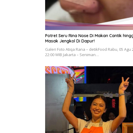
Potret Seru Rina Nose Di Makan Cantik hing
Masak Jengkol Di Dapur!
Galeri Foto Atiqa Rana – detikFood Rabu, 05 Agu 
22:00 WIB Jakarta – Seniman…