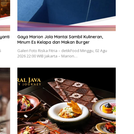
yanti
Gaya Marion Jola Mantai Sambil Kulineran,
Minum Es Kelapa dan Makan Burger
6
Galeri Foto Riska Fitria – detikFood Minggu, 02 Agu
2026 22:00 WIB Jakarta – Marion…