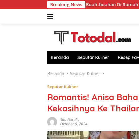
Langsung
Dapur!
Sulap Buah-buahan Di Rumah Dari Sebab Itu Cam
Breaking News
ke
konten
Beranda
Seputar Kuliner
Resep Fav
Beranda
Seputar Kuliner
Seputar Kuliner
Romantis! Anisa Baha
Kekasihnya Ke Thaila
Situ Nurulis
Oktober 6, 2024