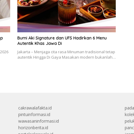
ip
Bumi Aki Signature dan UFS Hadirkan 6 Menu
Autentik Khas Jawa Di
 2026
Jakarta – Menjaga cita rasa Minuman tradisional tetap
autentik Hingga Di Gaya Masakan modern bukanlah…
cakrawalafakta.id
pada
pintuinformasi.id
kolek
wawasaninformasi.id
peluk
horizonberita.id
panc