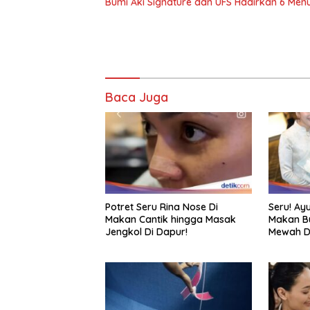
Bumi Aki Signature dan UFS Hadirkan 6 Men
Baca Juga
Potret Seru Rina Nose Di
Seru! Ayu
Makan Cantik hingga Masak
Makan Bu
Jengkol Di Dapur!
Mewah D