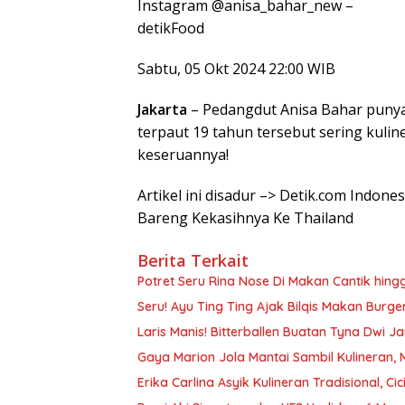
Instagram @anisa_bahar_new –
detikFood
Sabtu, 05 Okt 2024 22:00 WIB
Jakarta
– Pedangdut Anisa Bahar punya
terpaut 19 tahun tersebut sering kulin
keseruannya!
Artikel ini disadur –> Detik.com Indone
Bareng Kekasihnya Ke Thailand
Berita Terkait
Potret Seru Rina Nose Di Makan Cantik hing
Seru! Ayu Ting Ting Ajak Bilqis Makan Burg
Laris Manis! Bitterballen Buatan Tyna Dwi Ja
Gaya Marion Jola Mantai Sambil Kulineran,
Erika Carlina Asyik Kulineran Tradisional,