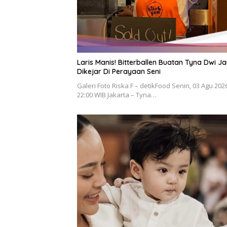
Laris Manis! Bitterballen Buatan Tyna Dwi Ja
Dikejar Di Perayaan Seni
Galeri Foto Riska F – detikFood Senin, 03 Agu 202
22:00 WIB Jakarta – Tyna…