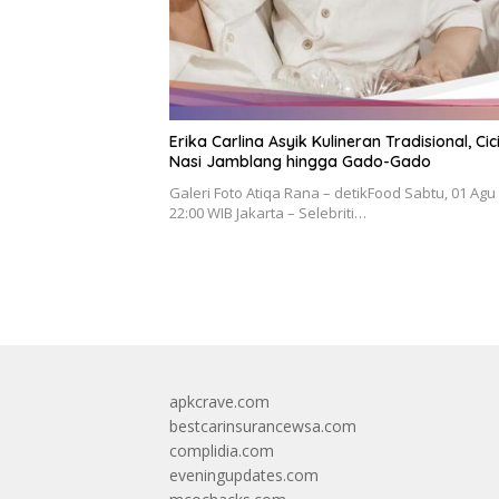
Erika Carlina Asyik Kulineran Tradisional, Cic
Nasi Jamblang hingga Gado-Gado
Galeri Foto Atiqa Rana – detikFood Sabtu, 01 Agu
22:00 WIB Jakarta – Selebriti…
apkcrave.com
bestcarinsurancewsa.com
complidia.com
eveningupdates.com