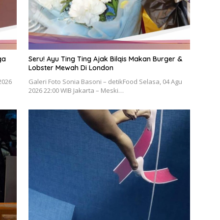
ga
Seru! Ayu Ting Ting Ajak Bilqis Makan Burger &
Lobster Mewah Di London
2026
Galeri Foto Sonia Basoni – detikFood Selasa, 04 Agu
2026 22:00 WIB Jakarta – Meski…