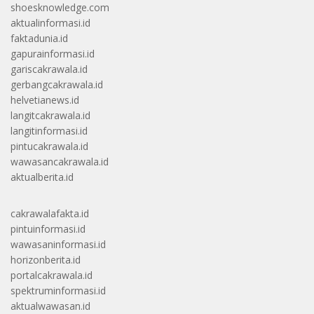
shoesknowledge.com
aktualinformasi.id
faktadunia.id
gapurainformasi.id
gariscakrawala.id
gerbangcakrawala.id
helvetianews.id
langitcakrawala.id
langitinformasi.id
pintucakrawala.id
wawasancakrawala.id
aktualberita.id
cakrawalafakta.id
pintuinformasi.id
wawasaninformasi.id
horizonberita.id
portalcakrawala.id
spektruminformasi.id
aktualwawasan.id