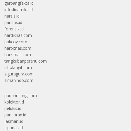
gerbangfakta.id
infodinamika.id
narsis.id
pansos.id
forensik.id
hardiknas.com
pakcoy.com
harpitnas.com
harkitnas.com
tangkubanperahu.com
sibolangit.com
siguragura.com
simanindo.com
padarincang.com
kolektor.id
pelukis.id
pancoran.id
jasmani.id
cipanas.id