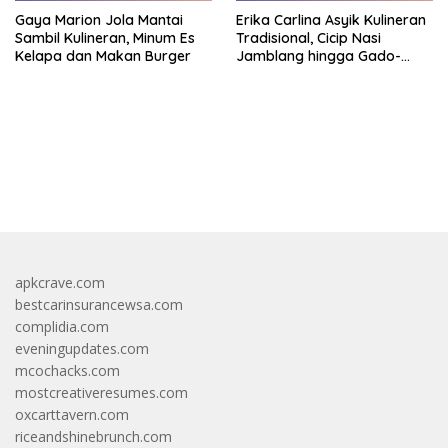
Gaya Marion Jola Mantai
Erika Carlina Asyik Kulineran
Sambil Kulineran, Minum Es
Tradisional, Cicip Nasi
Kelapa dan Makan Burger
Jamblang hingga Gado-
Gado
https://accslot88.live/
apkcrave.com
bestcarinsurancewsa.com
complidia.com
eveningupdates.com
mcochacks.com
mostcreativeresumes.com
oxcarttavern.com
riceandshinebrunch.com