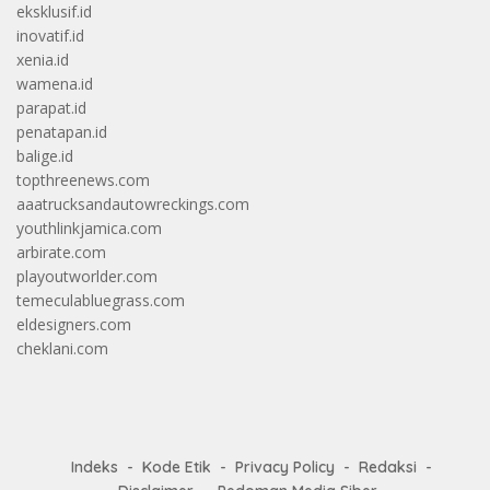
eksklusif.id
inovatif.id
xenia.id
wamena.id
parapat.id
penatapan.id
balige.id
topthreenews.com
aaatrucksandautowreckings.com
youthlinkjamica.com
arbirate.com
playoutworlder.com
temeculabluegrass.com
eldesigners.com
cheklani.com
Indeks
Kode Etik
Privacy Policy
Redaksi