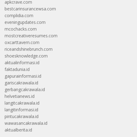
apkcrave.com
bestcarinsurancewsa.com
complidia.com
eveningupdates.com
mcochacks.com
mostcreativeresumes.com
oxcarttavern.com
riceandshinebrunch.com
shoesknowledge.com
aktualinformasi.id
faktadunia.id
gapurainformasi.id
gariscakrawala.id
gerbangcakrawala.id
helvetianews.id
langitcakrawala.id
langitinformasi.id
pintucakrawala.id
wawasancakrawala.id
aktualberita.id