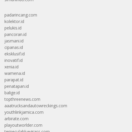
padarincang.com
kolektor.id
pelukis.id
pancoran.id
jasmani.id
cipanas.id
eksklusif.id
inovatif.id
xenia.id
wamena.id
parapat.id
penatapan.id
balige.id
topthreenews.com
aaatrucksandautowreckings.com
youthlinkjamica.com
arbirate.com
playoutworlder.com
temeculabluegrass.com