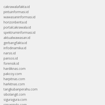
cakrawalafakta.id
pintuinformasi.id
wawasaninformasi.id
horizonberita.id
portalcakrawala.id
spektruminformasi.id
aktualwawasan.id
gerbangfakta.id
infodinamika.id
narsis.id
pansos.id
forensik.id
hardiknas.com
pakcoy.com
harpitnas.com
harkitnas.com
tangkubanperahu.com
sibolangit.com
siguragura.com
simanindo.com