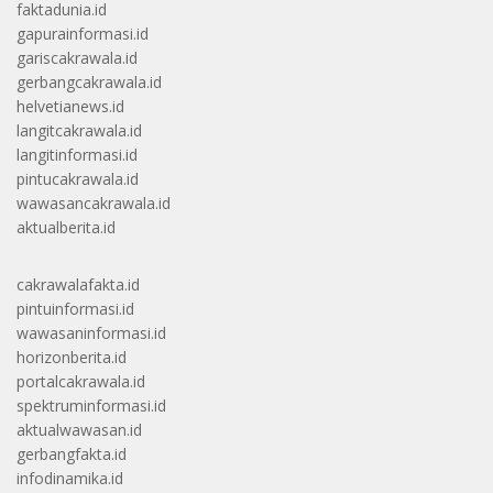
faktadunia.id
gapurainformasi.id
gariscakrawala.id
gerbangcakrawala.id
helvetianews.id
langitcakrawala.id
langitinformasi.id
pintucakrawala.id
wawasancakrawala.id
aktualberita.id
cakrawalafakta.id
pintuinformasi.id
wawasaninformasi.id
horizonberita.id
portalcakrawala.id
spektruminformasi.id
aktualwawasan.id
gerbangfakta.id
infodinamika.id