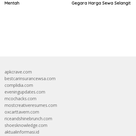
Mentah
Gegara Harga Sewa Selangit
https://accslot88.live/
apkcrave.com
bestcarinsurancewsa.com
complidia.com
eveningupdates.com
mcochacks.com
mostcreativeresumes.com
oxcarttavern.com
riceandshinebrunch.com
shoesknowledge.com
aktualinformasi.id