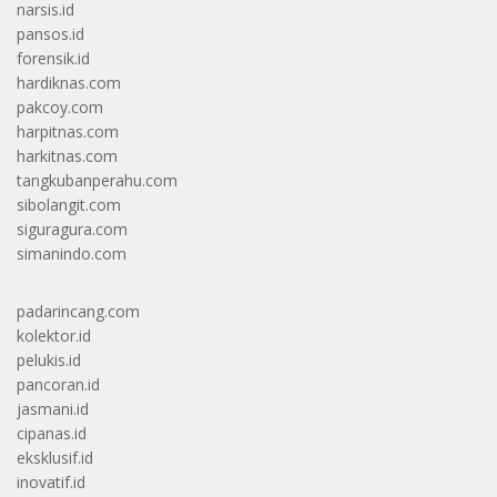
narsis.id
pansos.id
forensik.id
hardiknas.com
pakcoy.com
harpitnas.com
harkitnas.com
tangkubanperahu.com
sibolangit.com
siguragura.com
simanindo.com
padarincang.com
kolektor.id
pelukis.id
pancoran.id
jasmani.id
cipanas.id
eksklusif.id
inovatif.id