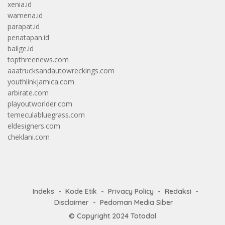
xenia.id
wamena.id
parapat.id
penatapan.id
balige.id
topthreenews.com
aaatrucksandautowreckings.com
youthlinkjamica.com
arbirate.com
playoutworlder.com
temeculabluegrass.com
eldesigners.com
cheklani.com
Indeks
Kode Etik
Privacy Policy
Redaksi
Disclaimer
Pedoman Media Siber
© Copyright 2024
Totodal