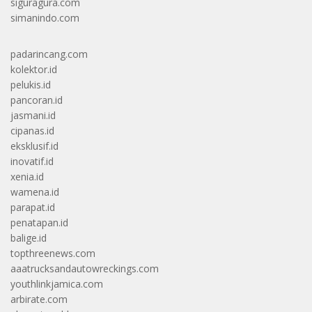
siguragura.com
simanindo.com
padarincang.com
kolektor.id
pelukis.id
pancoran.id
jasmani.id
cipanas.id
eksklusif.id
inovatif.id
xenia.id
wamena.id
parapat.id
penatapan.id
balige.id
topthreenews.com
aaatrucksandautowreckings.com
youthlinkjamica.com
arbirate.com