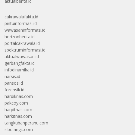
aktualberita.id
cakrawalafakta.id
pintuinformasi.id
wawasaninformasi.id
horizonberita.id
portalcakrawala.id
spektruminformasi.id
aktualwawasan.id
gerbangfakta.id
infodinamika.id
narsis.id
pansos.id
forensik.id
hardiknas.com
pakcoy.com
harpitnas.com
harkitnas.com
tangkubanperahu.com
sibolangit.com