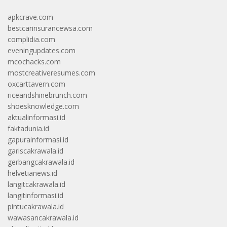
apkcrave.com
bestcarinsurancewsa.com
complidia.com
eveningupdates.com
mcochacks.com
mostcreativeresumes.com
oxcarttavern.com
riceandshinebrunch.com
shoesknowledge.com
aktualinformasi.id
faktadunia.id
gapurainformasi.id
gariscakrawala.id
gerbangcakrawala.id
helvetianews.id
langitcakrawala.id
langitinformasi.id
pintucakrawala.id
wawasancakrawala.id