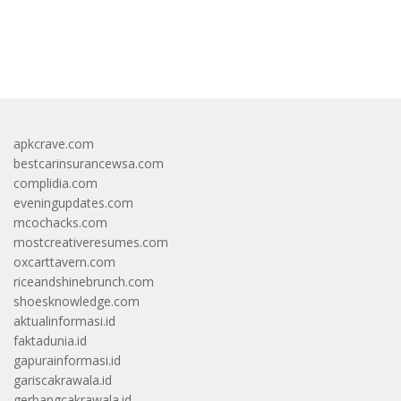
https://accslot88.live/
apkcrave.com
bestcarinsurancewsa.com
complidia.com
eveningupdates.com
mcochacks.com
mostcreativeresumes.com
oxcarttavern.com
riceandshinebrunch.com
shoesknowledge.com
aktualinformasi.id
faktadunia.id
gapurainformasi.id
gariscakrawala.id
gerbangcakrawala.id