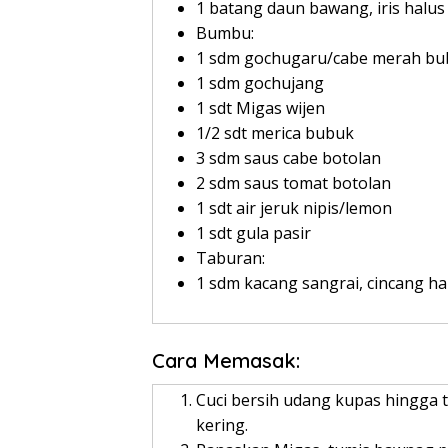
1 batang daun bawang, iris halus
Bumbu:
1 sdm gochugaru/cabe merah bu
1 sdm gochujang
1 sdt Migas wijen
1/2 sdt merica bubuk
3 sdm saus cabe botolan
2 sdm saus tomat botolan
1 sdt air jeruk nipis/lemon
1 sdt gula pasir
Taburan:
1 sdm kacang sangrai, cincang ha
Cara Memasak:
Cuci bersih udang kupas hingga t
kering.