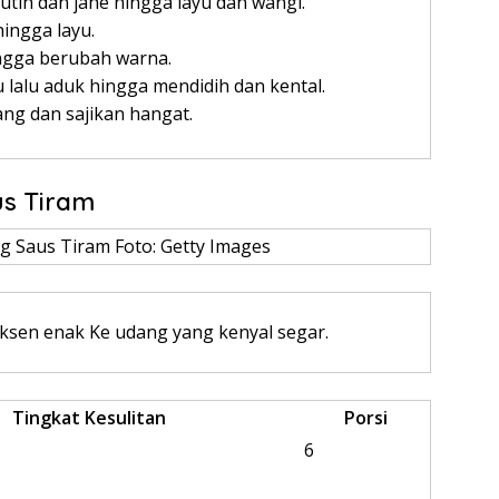
tih dan jahe hingga layu dan wangi.
ingga layu.
ngga berubah warna.
lu aduk hingga mendidih dan kental.
ang dan sajikan hangat.
us Tiram
 Saus Tiram Foto: Getty Images
ksen enak Ke udang yang kenyal segar.
Tingkat Kesulitan
Porsi
6