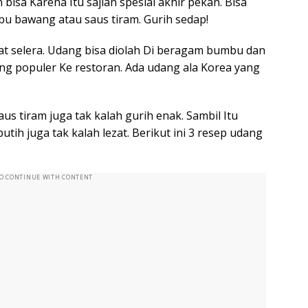
isa Karena Itu sajian spesial akhir pekan. Bisa
u bawang atau saus tiram. Gurih sedap!
at selera. Udang bisa diolah Di beragam bumbu dan
ng populer Ke restoran. Ada udang ala Korea yang
us tiram juga tak kalah gurih enak. Sambil Itu
ih juga tak kalah lezat. Berikut ini 3 resep udang
TO CONTINUE WITH CONTENT