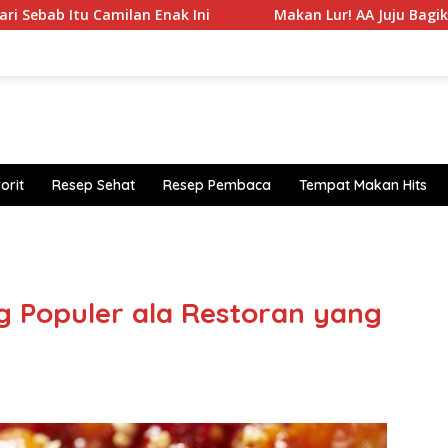
amilan Enak Ini
Makan Lur! AA Juju Bagikan Daftar 5 B
orit
Resep Sehat
Resep Pembaca
Tempat Makan Hits
https
 Populer ala Restoran yang