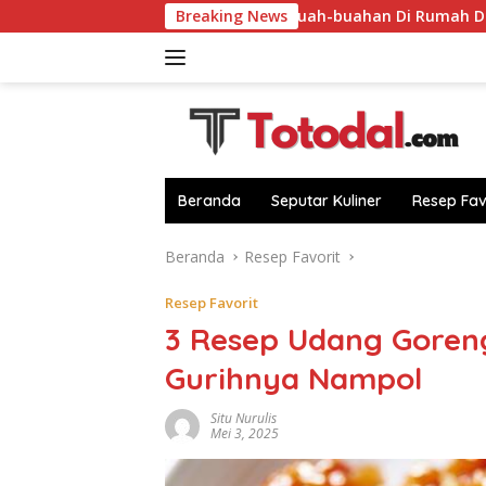
Langsung
i Dapur!
Sulap Buah-buahan Di Rumah Dari Sebab Itu C
Breaking News
ke
konten
Beranda
Seputar Kuliner
Resep Fav
Beranda
Resep Favorit
Resep Favorit
3 Resep Udang Goreng
Gurihnya Nampol
Situ Nurulis
Mei 3, 2025