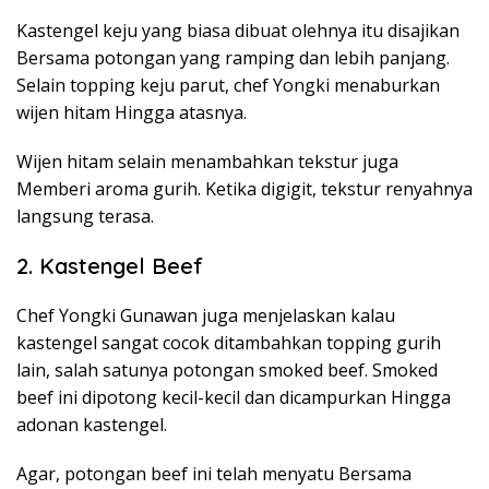
Kastengel keju yang biasa dibuat olehnya itu disajikan
Bersama potongan yang ramping dan lebih panjang.
Selain topping keju parut, chef Yongki menaburkan
wijen hitam Hingga atasnya.
Wijen hitam selain menambahkan tekstur juga
Memberi aroma gurih. Ketika digigit, tekstur renyahnya
langsung terasa.
2. Kastengel Beef
Chef Yongki Gunawan juga menjelaskan kalau
kastengel sangat cocok ditambahkan topping gurih
lain, salah satunya potongan smoked beef. Smoked
beef ini dipotong kecil-kecil dan dicampurkan Hingga
adonan kastengel.
Agar, potongan beef ini telah menyatu Bersama