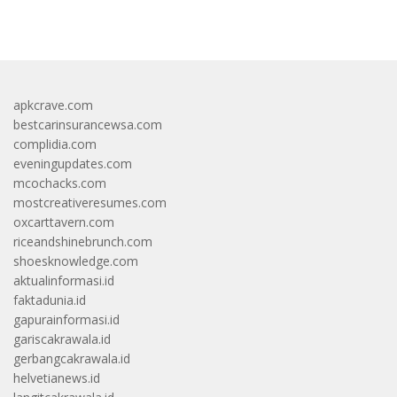
https://accslot88.live/
apkcrave.com
bestcarinsurancewsa.com
complidia.com
eveningupdates.com
mcochacks.com
mostcreativeresumes.com
oxcarttavern.com
riceandshinebrunch.com
shoesknowledge.com
aktualinformasi.id
faktadunia.id
gapurainformasi.id
gariscakrawala.id
gerbangcakrawala.id
helvetianews.id