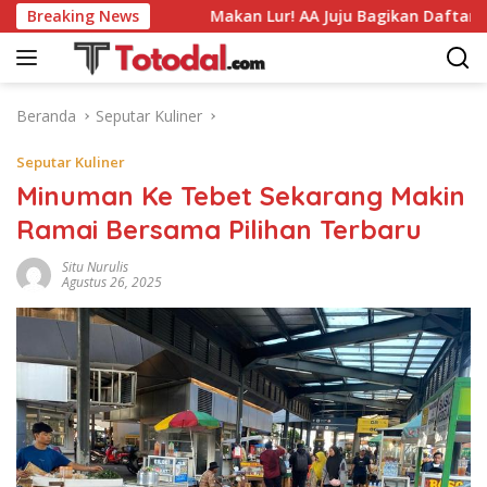
Langsung
n Enak Ini
Breaking News
Makan Lur! AA Juju Bagikan Daftar 5 Bakso 
ke
konten
Beranda
Seputar Kuliner
Seputar Kuliner
Minuman Ke Tebet Sekarang Makin
Ramai Bersama Pilihan Terbaru
Situ Nurulis
Agustus 26, 2025