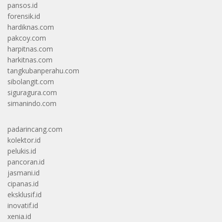
pansos.id
forensik.id
hardiknas.com
pakcoy.com
harpitnas.com
harkitnas.com
tangkubanperahu.com
sibolangit.com
siguragura.com
simanindo.com
padarincang.com
kolektor.id
pelukis.id
pancoran.id
jasmani.id
cipanas.id
eksklusif.id
inovatif.id
xenia.id