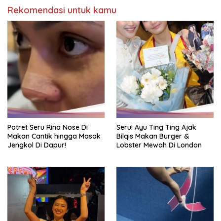
Rekomendasi untuk kamu
Potret Seru Rina Nose Di
Seru! Ayu Ting Ting Ajak
Makan Cantik hingga Masak
Bilqis Makan Burger &
Jengkol Di Dapur!
Lobster Mewah Di London