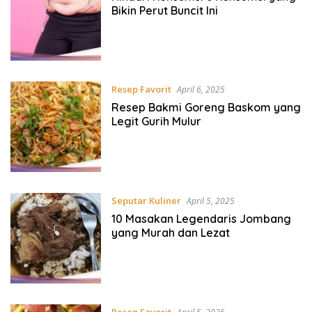
Bikin Perut Buncit Ini
Resep Favorit
April 6, 2025
Resep Bakmi Goreng Baskom yang
Legit Gurih Mulur
Seputar Kuliner
April 5, 2025
10 Masakan Legendaris Jombang
yang Murah dan Lezat
Resep Favorit