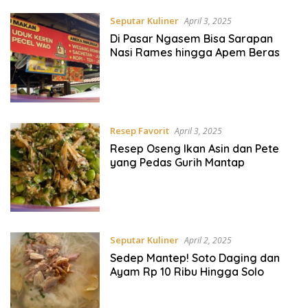
Seputar Kuliner
April 3, 2025
Di Pasar Ngasem Bisa Sarapan
Nasi Rames hingga Apem Beras
Resep Favorit
April 3, 2025
Resep Oseng Ikan Asin dan Pete
yang Pedas Gurih Mantap
Seputar Kuliner
April 2, 2025
Sedep Mantep! Soto Daging dan
Ayam Rp 10 Ribu Hingga Solo