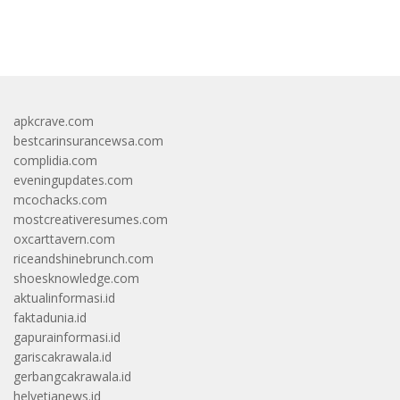
https://accslot88.live/
apkcrave.com
bestcarinsurancewsa.com
complidia.com
eveningupdates.com
mcochacks.com
mostcreativeresumes.com
oxcarttavern.com
riceandshinebrunch.com
shoesknowledge.com
aktualinformasi.id
faktadunia.id
gapurainformasi.id
gariscakrawala.id
gerbangcakrawala.id
helvetianews.id