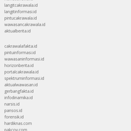
langitcakrawala.id
langitinformasi.id
pintucakrawala.id
wawasancakrawala.id
aktualberita.id
cakrawalafakta.id
pintuinformasi.id
wawasaninformasi.id
horizonberita.id
portalcakrawala.id
spektruminformasi.id
aktualwawasan.id
gerbangfakta.id
infodinamika.id
narsis.id
pansos.id
forensik.id
hardiknas.com
pakcoy.com