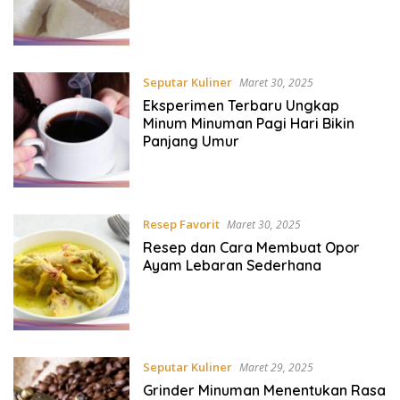
Seputar Kuliner
Maret 30, 2025
Eksperimen Terbaru Ungkap
Minum Minuman Pagi Hari Bikin
Panjang Umur
Resep Favorit
Maret 30, 2025
Resep dan Cara Membuat Opor
Ayam Lebaran Sederhana
Seputar Kuliner
Maret 29, 2025
Grinder Minuman Menentukan Rasa