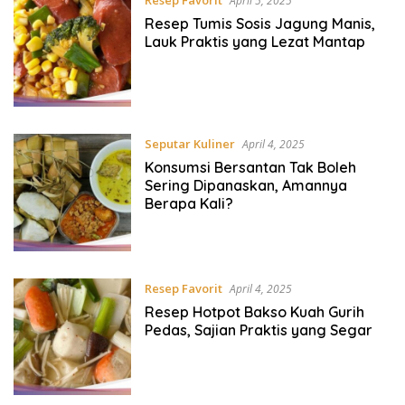
April 5, 2025
Resep Tumis Sosis Jagung Manis,
Lauk Praktis yang Lezat Mantap
Seputar Kuliner
April 4, 2025
Konsumsi Bersantan Tak Boleh
Sering Dipanaskan, Amannya
Berapa Kali?
Resep Favorit
April 4, 2025
Resep Hotpot Bakso Kuah Gurih
Pedas, Sajian Praktis yang Segar