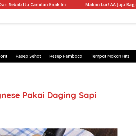
amilan Enak Ini
Makan Lur! AA Juju Bagikan Daftar 5 B
orit
Resep Sehat
Resep Pembaca
Tempat Makan Hits
https
nese Pakai Daging Sapi