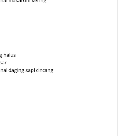
nal makaroni kering
g halus
sar
al daging sapi cincang