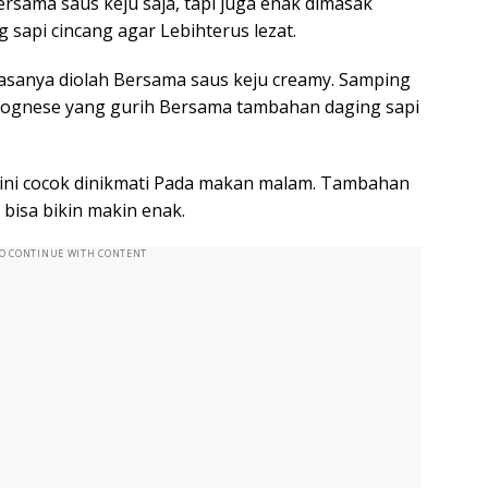
rsama saus keju saja, tapi juga enak dimasak
api cincang agar Lebihterus lezat.
iasanya diolah Bersama saus keju creamy. Samping
bolognese yang gurih Bersama tambahan daging sapi
 ini cocok dinikmati Pada makan malam. Tambahan
bisa bikin makin enak.
TO CONTINUE WITH CONTENT