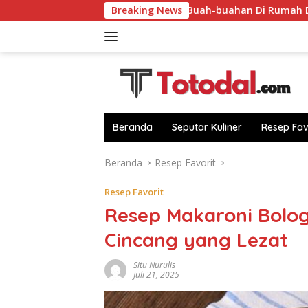
Langsung
i Dapur!
Sulap Buah-buahan Di Rumah Dari Sebab Itu C
Breaking News
ke
konten
Beranda
Seputar Kuliner
Resep Fav
Beranda
Resep Favorit
Resep Favorit
Resep Makaroni Bolog
Cincang yang Lezat
Situ Nurulis
Juli 21, 2025