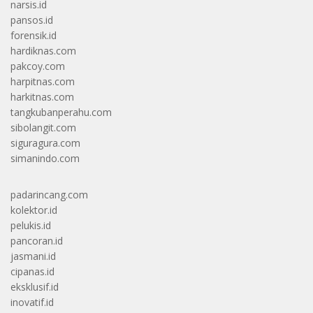
narsis.id
pansos.id
forensik.id
hardiknas.com
pakcoy.com
harpitnas.com
harkitnas.com
tangkubanperahu.com
sibolangit.com
siguragura.com
simanindo.com
padarincang.com
kolektor.id
pelukis.id
pancoran.id
jasmani.id
cipanas.id
eksklusif.id
inovatif.id