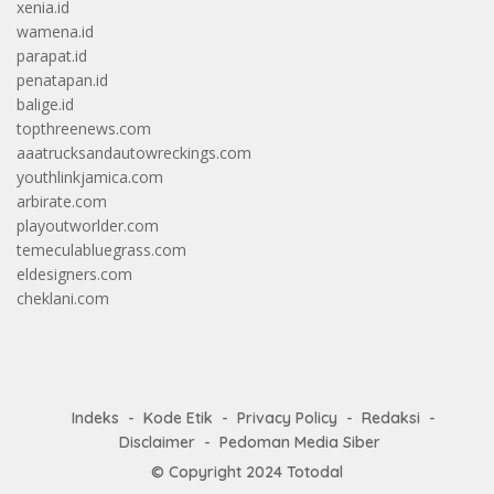
xenia.id
wamena.id
parapat.id
penatapan.id
balige.id
topthreenews.com
aaatrucksandautowreckings.com
youthlinkjamica.com
arbirate.com
playoutworlder.com
temeculabluegrass.com
eldesigners.com
cheklani.com
Indeks
Kode Etik
Privacy Policy
Redaksi
Disclaimer
Pedoman Media Siber
© Copyright 2024
Totodal