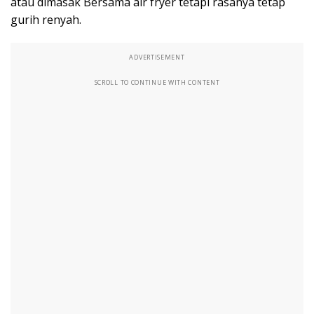
atau dimasak Bersama air fryer tetapi rasanya tetap
gurih renyah.
ADVERTISEMENT
SCROLL TO CONTINUE WITH CONTENT