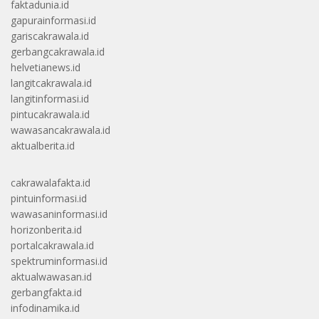
faktadunia.id
gapurainformasi.id
gariscakrawala.id
gerbangcakrawala.id
helvetianews.id
langitcakrawala.id
langitinformasi.id
pintucakrawala.id
wawasancakrawala.id
aktualberita.id
cakrawalafakta.id
pintuinformasi.id
wawasaninformasi.id
horizonberita.id
portalcakrawala.id
spektruminformasi.id
aktualwawasan.id
gerbangfakta.id
infodinamika.id