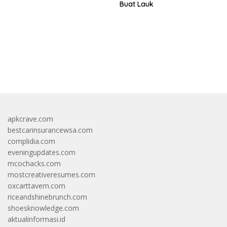
Buat Lauk
https://accslot88.live/
apkcrave.com
bestcarinsurancewsa.com
complidia.com
eveningupdates.com
mcochacks.com
mostcreativeresumes.com
oxcarttavern.com
riceandshinebrunch.com
shoesknowledge.com
aktualinformasi.id